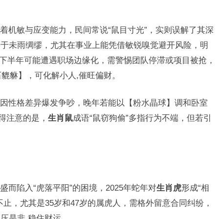
着机敏与应变能力，民间常说“鼠目寸光”，实则误解了其深
善于未雨绸缪，尤其在事业上能凭借敏锐嗅觉避开风险，明
势，下半年可能遭遇职场边缘化，需警惕团队停滞或项目被抢，
貔貅】，可化解小人,催旺偏财。
因性格差异爆发争吵，晚年若能以【粉水晶球】调和卧室
值得注意的是，
生肖鼠
成语“鼠窃狗偷”多指行为不端，但若引
】
而陷入“虎落平阳”的困境，2025年蛇年对
生肖虎
形成“相
不止，尤其是35岁和47岁的属虎人，需格外留意合同纠纷，
压是非,稳住财运。