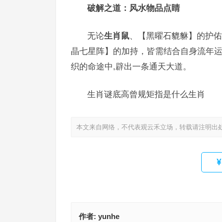
破解之道：风水物品点睛
无论
生肖鼠
、【黑曜石貔貅】的护佑
晶七星阵】的加持，皆需结合自身流年运
织的命途中,辟出一条通天大道。
生肖谜底高曾规矩指是什么生肖
本文来自网络，不代表观云禾立场，转载请注明出
作者:
yunhe