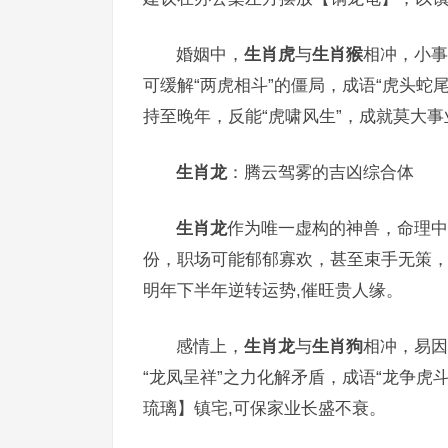
婚姻中，
生肖虎
与
生肖猴
相冲，小事
可缓解“两虎相斗”的僵局，成语“虎头蛇
持至晚年，反能“虎啸风生”，成就莫大事业
生肖龙
：腾云驾雾的吉凶综合体
生肖龙
作为唯一虚构的神兽，命理中吉
份，职场可能郁郁寡欢，甚至束手无策，
明年下半年逆转运势,催旺贵人缘。
感情上，
生肖龙
与
生肖狗
相冲，易因
“龙凤呈祥”之力化解矛盾，成语“龙争虎
琉璃】镇宅,可保家业长盛不衰。