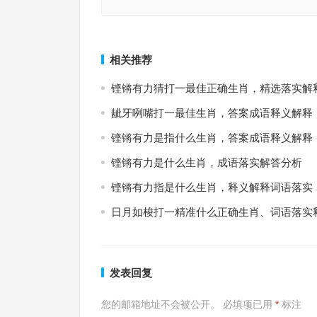
五指山上人中人，四门大数能中奖指代表是什么生
高曾规矩打一什么生肖，释义解释词语落实
落实解答分析
上一篇
相关推荐
铿锵有力猜打一最佳正确生肖，精选落实解
龇牙咧嘴打一最佳生肖，答案成语释义解释
铿锵有力是指什么生肖，答案成语释义解释
铿锵有力是什么生肖，成语落实解答分析
铿锵有力指是什么生肖，释义解释词语落实
日月如梭打一精准什么正确生肖、词语落实
发表回复
您的邮箱地址不会被公开。
必填项已用
*
标注