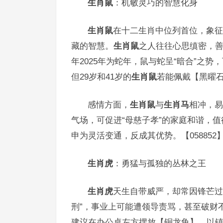
生肖鼠
：机敏灵巧的智慧化身
生肖鼠
在十二生肖中位列首位，象征
藏的智慧。
生肖鼠
之人往往心思缜密，
年2025年为蛇年，鼠与蛇呈“暗合”之
但29岁和41岁的
生肖鼠
若能佩戴【黑曜石
感情方面，
生肖鼠
与
生肖马
相冲，易
气场，可促进“母慈子孝”的家庭和谐，
申为灵活变通，反成其优势。【058852
生肖虎
：勇猛与孤独的丛林之王
生肖虎
天生自带威严，却常因锋芒过盛
刑”，事业上可能遭领导责骂，甚至破财
建议在办公桌左方摆放【铜龙龟】，以镇