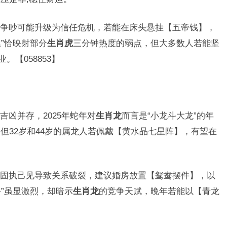
争吵可能升级为信任危机，若能在床头悬挂【五帝钱】，
尾”恰映射部分
生肖虎
三分钟热度的弱点，但大多数人若能坚
。【058853】
凶并存，2025年蛇年对
生肖龙
而言是“小龙斗大龙”的年
但32岁和44岁的属龙人若佩戴【黄水晶七星阵】，有望在
固执己见导致关系破裂，建议婚房放置【鸳鸯摆件】，以
斗”虽显激烈，却暗示
生肖龙
的竞争天赋，晚年若能以【青龙