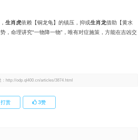
，
生肖虎
依赖【铜龙龟】的镇压，抑或
生肖龙
借助【黄水
势，命理讲究“一物降一物”，唯有对症施策，方能在吉凶交
处：
http://odp.ql400.cn/articles/3874.html
打赏
3
赞