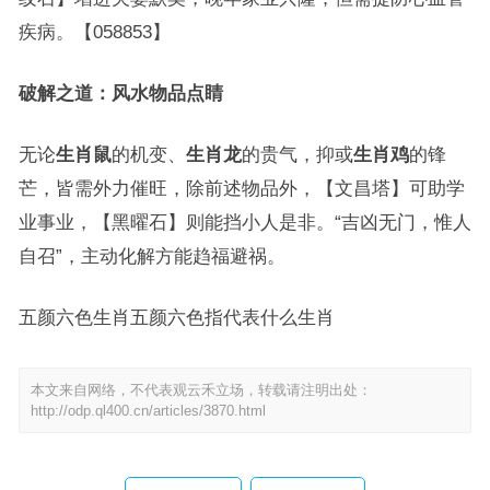
疾病。【058853】
破解之道：风水物品点睛
无论
生肖鼠
的机变、
生肖龙
的贵气，抑或
生肖鸡
的锋
芒，皆需外力催旺，除前述物品外，【文昌塔】可助学
业事业，【黑曜石】则能挡小人是非。“吉凶无门，惟人
自召”，主动化解方能趋福避祸。
五颜六色生肖五颜六色指代表什么生肖
本文来自网络，不代表观云禾立场，转载请注明出处：
http://odp.ql400.cn/articles/3870.html