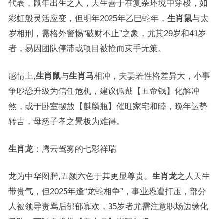
代表，鼠年出生之人，天生善于在复杂环境中穿梭，如
彩虹般灵活应变，但明年2025年乙巳蛇年，
生肖鼠
与太
岁相刑，需格外警惕“破财不止”之象，尤其29岁和41岁
者，易因团队停滞或项目被抢而束手无策。
感情上,
生肖鼠
与
生肖马
相冲，夫妻若性格差异大，小事
争吵恐升级为信任危机，建议佩戴【五帝钱】化解冲
煞，或于卧室摆放【麒麟瓶】催旺家宅和睦，晚年运势
转吉，母慈子孝之景极为难得。
生肖龙
：腾云驾雾的七彩祥瑞
龙为中华图腾,五颜六色于其更显尊贵。
生肖龙
之人天生
带贵气，但2025年逢“龙蛇相争”，事业恐遭打压，部分
人被领导责骂后郁郁寡欢，35岁者尤需注意职场边缘化