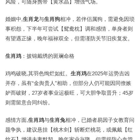
风险，可随身携带【黄水晶】增强气场。
婚姻中,
生肖龙
与
生肖狗
相冲，若伴侣属狗，需避免因琐
事积怨，下半年可尝试【鸳鸯枕】调和感情，单身者则
有望遇正缘，晚年福禄双全，但需谨防关节旧疾复发。
生肖鸡
：披锦戴绣的斑斓命格
鸡鸣破晓,其羽色绚烂如虹。
生肖鸡
在2025年运势吉凶
并存，虽有“金舆贵人”相助，但部分人仍可能因同僚嫉
妒而破财，27岁者事业运极旺，可大胆争取晋升；45岁
则需留意合同纠纷。
感情方面,
生肖鸡
与
生肖兔
相冲，已婚者易因子女教育问
题争执，建议悬挂【桃木剑】斩断烂桃花，或佩戴【红
纹石】增进夫妻默契，晚年家业兴隆，但需提防心血管