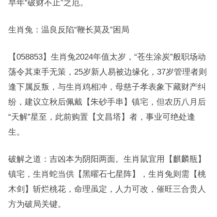
早年“破财不止”之厄。
生肖兔：温良反陷“鞭长莫及”困局
【058853】生肖兔2024年值太岁，“苍生涂炭”般职场动
荡令其束手无策，25岁新人易被边缘化，37岁管理者则
逢下属反叛，与生肖鸡相冲，母慈子孝表象下藏财产纠
纷，建议立秋后佩戴【朱砂手串】镇宅，但农历八月后
“天解”星至，此前购置【文昌塔】者，事业可绝处逢
生。
破解之道：吉凶本为阴阳两面。生肖鼠宜用【麒麟瓶】
镇宅，生肖蛇当供【黑曜石七星阵】，生肖兔则需【桃
木剑】斩烂桃花，命理虽定，人力可改，催旺三合贵人
方为破局关键。