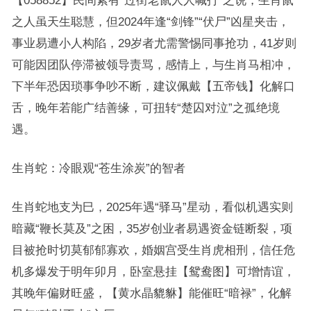
【058852】民间素有“过街老鼠人人喊打”之说，生肖鼠
之人虽天生聪慧，但2024年逢“剑锋”“伏尸”凶星夹击，
事业易遭小人构陷，29岁者尤需警惕同事抢功，41岁则
可能因团队停滞被领导责骂，感情上，与生肖马相冲，
下半年恐因琐事争吵不断，建议佩戴【五帝钱】化解口
舌，晚年若能广结善缘，可扭转“楚囚对泣”之孤绝境
遇。
生肖蛇：冷眼观“苍生涂炭”的智者
生肖蛇地支为巳，2025年遇“驿马”星动，看似机遇实则
暗藏“鞭长莫及”之困，35岁创业者易遇资金链断裂，项
目被抢时切莫郁郁寡欢，婚姻宫受生肖虎相刑，信任危
机多爆发于明年卯月，卧室悬挂【鸳鸯图】可增情谊，
其晚年偏财旺盛，【黄水晶貔貅】能催旺“暗禄”，化解