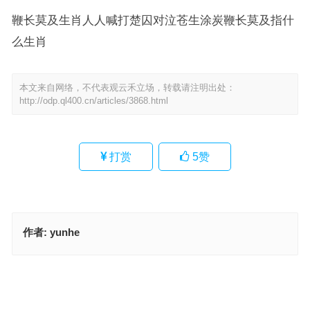
鞭长莫及生肖人人喊打楚囚对泣苍生涂炭鞭长莫及指什
么生肖
本文来自网络，不代表观云禾立场，转载请注明出处：
http://odp.ql400.cn/articles/3868.html
打赏
5
赞
作者:
yunhe
楚囚对泣，晋阳之甲是什么生肖、词语落实释义解释
弓弓珠蹙杏红罗指是什么生肖，答案成语释义解释
上一篇
下一篇