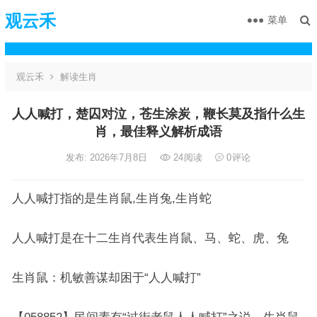
观云禾
菜单
观云禾
解读生肖
人人喊打，楚囚对泣，苍生涂炭，鞭长莫及指什么生
肖，最佳释义解析成语
发布: 2026年7月8日
24
阅读
0
评论
人人喊打指的是生肖鼠,生肖兔,生肖蛇
人人喊打是在十二生肖代表生肖鼠、马、蛇、虎、兔
生肖鼠：机敏善谋却困于“人人喊打”