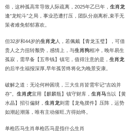
俗，这种孤高常导致人际疏离，2025年乙巳年，
生肖龙
逢“龙蛇斗”之局，事业恐遭打压，团队分崩离析,束手无
策者难免郁郁寡欢。
但32岁和44岁的
生肖龙
人，若佩戴【青龙玉璧】，可借
贵人之力扭转颓势，感情上，与
生肖狗
相冲，晚年易生
孤寂，需早备【五帝钱】镇宅，值得注意的是，
生肖龙
的后半生福报深厚,早年孤苦终将化为晚景安康。
破解之道：无论何种困境，三大生肖皆需牢记“吉凶并
存”。
生肖虎
宜用【麒麟瓶】镇守财库，
生肖马
当以【黄
水晶】招引偏财，
生肖龙
则需【龙龟摆件】压阵，运势
如潮起潮落，唯有主动催旺,方得始终。
单枪匹马生肖单枪匹马是指什么生肖