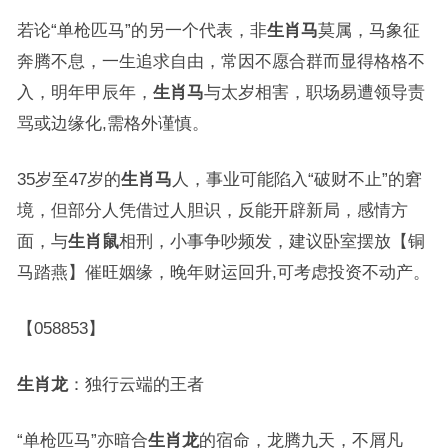
若论“单枪匹马”的另一个代表，非
生肖马
莫属，马象征
奔腾不息，一生追求自由，常因不愿合群而显得格格不
入，明年甲辰年，
生肖马
与太岁相害，职场易遭领导责
骂或边缘化,需格外谨慎。
35岁至47岁的
生肖马
人，事业可能陷入“破财不止”的窘
境，但部分人凭借过人胆识，反能开辟新局，感情方
面，与
生肖鼠
相刑，小事争吵频发，建议卧室摆放【铜
马踏燕】催旺姻缘，晚年财运回升,可考虑投资不动产。
【058853】
生肖龙
：独行云端的王者
“单枪匹马”亦暗合
生肖龙
的宿命，龙腾九天，不屑凡