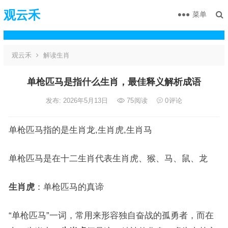
观云禾
菜单
观云禾
解读生肖
单枪匹马是指什么生肖，最佳释义解析成语
发布: 2026年5月13日
75
阅读
0
评论
单枪匹马指的是生肖龙,生肖虎,生肖马
单枪匹马是在十二生肖代表生肖虎、猴、马、鼠、龙
生肖虎
：单枪匹马的真谛
“单枪匹马”一词，常用来形容独自奋战的孤勇者，而在