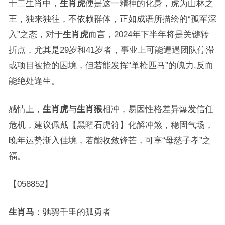
十二生肖中，
生肖虎
便是这一精神的化身，虎为山林之
王，独来独往，不依赖群体，正如成语所描绘的“孤军深
入”之态，对于
生肖虎
而言，2024年下半年将是关键转
折点，尤其是29岁和41岁者，事业上可能遭遇团队停滞
或项目被抢的困境，但若能发挥“单枪匹马”的魄力,反而
能绝处逢生。
感情上，
生肖虎
与
生肖猴
相冲，易因性格差异爆发信任
危机，建议佩戴【黑曜石虎符】化解冲煞，稳固气场，
晚年运势渐入佳境，若能收敛锋芒，可享“母慈子孝”之
福。
【058852】
生肖马
：驰骋千里的孤勇者