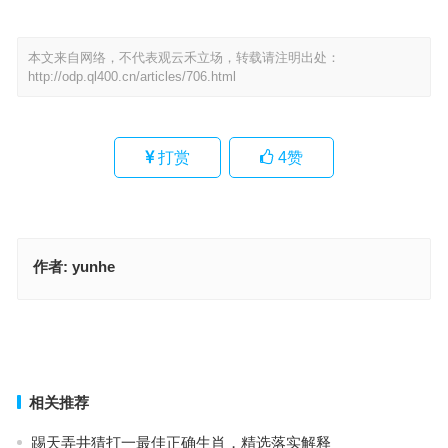
本文来自网络，不代表观云禾立场，转载请注明出处：
http://odp.ql400.cn/articles/706.html
打赏
4
赞
作者:
yunhe
谁说东海无龙王，风流人物数今期指是什么生肖，释义解释词语落实
绝路无门，泥足深陷。谁家又葬北邙山。一旦堕落，自求多福。浊醪
和泪洒秋风。是指什么生肖；解释作答落实解答
上一篇
下一篇
相关推荐
踢天弄井猜打一最佳正确生肖，精选落实解释