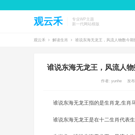
观云禾
专业WP主题
新一代网站模版
观云禾
解读生肖
谁说东海无龙王，风流人物数今期
谁说东海无龙王，风流人物
作者:
yunhe
发布
谁说东海无龙王指的是生肖龙,生肖马
谁说东海无龙王是在十二生肖代表生