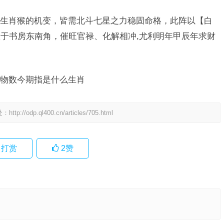
生肖猴的机变，皆需北斗七星之力稳固命格，此阵以【白
于书房东南角，催旺官禄、化解相冲,尤利明年甲辰年求财
物数今期指是什么生肖
处：
http://odp.ql400.cn/articles/705.html
打赏
2
赞
语落实解
解析成语