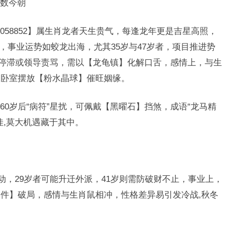
数今朝
58852】属生肖龙者天生贵气，每逢龙年更是吉星高照，
命，事业运势如蛟龙出海，尤其35岁与47岁者，项目推进势
队停滞或领导责骂，需以【龙龟镇】化解口舌，感情上，与生
议卧室摆放【粉水晶球】催旺姻缘。
0岁后“病符”星扰，可佩戴【黑曜石】挡煞，成语“龙马精
佳,莫大机遇藏于其中。
动，29岁者可能升迁外派，41岁则需防破财不止，事业上，
件】破局，感情与生肖鼠相冲，性格差异易引发冷战,秋冬