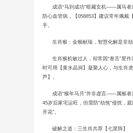
成语“马到成功”暗藏玄机——属马
防心血管病，【058853】建议常年佩
手。
生肖猴：金猴献瑞，智慧化解是非劫
生肖猴机敏过人，却常因“卷舌”星
时可用【黄水晶洞】凝聚人心，与生肖
芦】。
成语“猴年马月”并非虚言——属猴
45岁后家宅运旺，但需防“劫煞”侵扰，
开花”。
破解之道：三生肖共荐【七星阵】