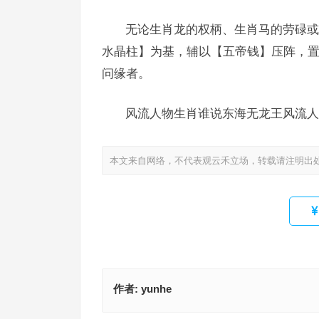
无论生肖龙的权柄、生肖马的劳碌或
水晶柱】为基，辅以【五帝钱】压阵，置
问缘者。
风流人物生肖谁说东海无龙王风流人
本文来自网络，不代表观云禾立场，转载请注明出
作者:
yunhe
日出东方红太阳，今朝有酒今朝醉指什么生肖，成
答分析
单枪匹马是指什么生肖，最佳释义