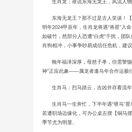
生肖龙：谁说东海无龙王，风流人物
东海无龙王？那不过是古人笑谈！【0
明年2024甲辰年，生肖龙将遇“将星”入
如破竹，然部分人恐遭“白虎”干扰，团
肖狗相冲，小事争吵易成信任危机，建
晚年福泽深厚，母慈子孝，但需警惕6
神”正应此象——属龙者逢马年合作运极
生肖马：烈马踏云，吉凶并存看流年
生肖马一生奔忙，下半年遇“驿马”星
若遭职场边缘化，可办公桌左摆【铜马摆
季节尤为明显。