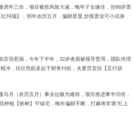
者逢虎年三合，项目被抢风险大减，晚年子女缘佳，但68岁需
戴【红玛瑙】，明年农历五月，偏财星显,炒股置业可小试身
作祟言语惹祸，今年下半年，32岁者易被领导责骂，团队停滞
虎相冲，信任危机多起于财务纠纷，夫妻宫宜挂【五行葫
者逢马月（农历五月）事业运极为难得，项目推进事半功倍，
庭院种植【铁树】可镇宅，晚年偏财不断，打麻将常遇“杠上