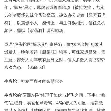
年，“驿马”星动，属虎者或将面临项目被抢之痛，尤其
36岁者职场边缘化风险极高，建议办公桌置【黑曜石虎
符】，以震慑小人，感情上，与生肖猴相刑，信任危机
频发，需以【紫晶洞】调和磁场。
成语“虎头蛇尾”揭示其行事缺陷，而“猛虎出柙”则赞其
爆发力，晚年若得【麒麟瓶】镇宅，可保家运昌隆，需
注意，部分人明年或有意外之财，但大多数人需防郁郁
寡欢之态。【058853】
生肖蛇：神秘而多变的智慧化身
生肖蛇的“两回左降”体现于蛰伏与腾飞之间，下半年“晦
气”星缠身，易被领导责骂，45岁者尤为明显，推荐悬
挂【五帝钱】以破解困局，婚姻中与生肖猪相冲，性格