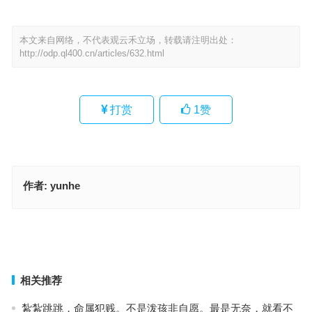
本文来自网络，不代表观云禾立场，转载请注明出处：
http://odp.ql400.cn/articles/632.html
打赏
1
赞
作者:
yunhe
尘生铜碾网生罗指是代表什么生肖、词语落实释义解释
此肖平生最霸气，粒粒蓝珠三门开指什么生肖，最佳解释释义答案
上一篇
下一篇
相关推荐
紮紮跳跳，命属犯贱。不是泼孩非自愿。最是无奈，就看不