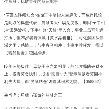
生肖鼠：机敏善变的命运舵手
“两回左降须知命”在命理中暗指人生起伏，而生肖鼠恰
是此谶的典型代表，属鼠者天生嗅觉灵敏，却因“子午相
冲”常遇波折，下半年逢“天解”星入命，事业上虽可能遭
打压，但29岁者若佩戴【黄水晶貔貅】，可化解团队停
滞之困，感情上，与生肖马相冲，小事争吵频发，需以
【粉晶鸳鸯】稳固姻缘。
晚年运势极佳，母慈子孝之象明显，然41岁需防破财不
止，投资莫贪快利，成语“鼠目寸光”警示属鼠者莫因小
利失大局，而“灵鼠钻仓”则喻其积累之能。【058852】
生肖虎：勇猛与孤傲的丛林之王
生肖虎对应“两回左降”中的大起大落之象，明年甲辰