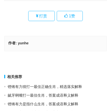
打赏
1
赞
作者:
yunhe
野心勃勃一手抓是指什么生肖、最佳谜底落实解释
两回左降须知命指代表得什么生肖、最佳谜底落实解释
上一篇
下一篇
相关推荐
铿锵有力猜打一最佳正确生肖，精选落实解释
龇牙咧嘴打一最佳生肖，答案成语释义解释
铿锵有力是指什么生肖，答案成语释义解释