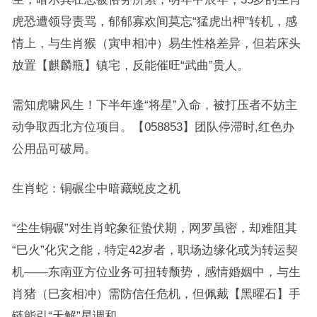
虎恐遭领导责骂，郁郁寡欢间莫忘“猛虎出柙”转机，感
情上，与生肖猴（寅申相冲）易生性格差异，但若床头
放置【麒麟瓶】镇宅，反能催旺“武曲”贵人。
需知虎啸风生！下半年逢“将星”入命，被打压者不妨主
动争取西北方位项目。【058853】团队停滞时,红色办
公用品可破局。
生肖蛇：铜碾尘中暗藏蜕皮之机
“尘生铜碾”对生肖蛇象征蛰伏期，网罗虽密，却难阻其
“巳火”化灾之能，特定42岁者，职场边缘化或为转运契
机——东南亚方位业务可扭转颓势，感情婚姻中，与生
肖猪（巳亥相冲）需防信任危机，但佩戴【黑曜石】手
链能引“天解”星调和。