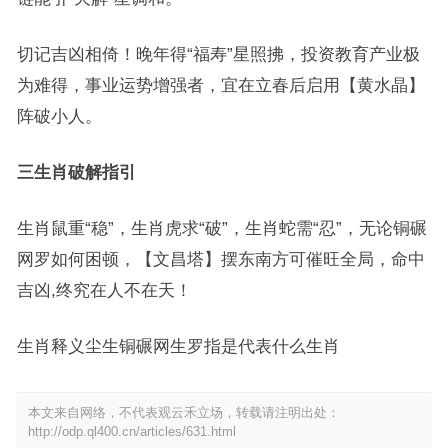
切记吉凶相倚！晚年得“福寿”星照拂，投资教育产业极
为难得，事业运势增强者，宜在立春后启用【黄水晶】
阵破小人。
三生肖破解指引
生肖鼠重“稳”，生肖虎求“破”，生肖蛇需“忍”，无论铜碾
网罗如何困顿，【文昌塔】摆东南方可催旺全局，命中
吉凶,终究在人不在天！
生肖释义尘生铜碾网生罗指是代表什么生肖
本文来自网络，不代表观云禾立场，转载请注明出处：
http://odp.ql400.cn/articles/631.html