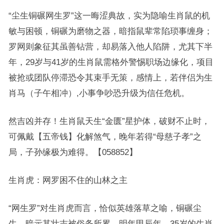
“尘生铜碾网生罗”这一晦涩典故，实为隐喻生肖鼠的机
敏与困顿，铜碾为磨物之器，暗指鼠辈常陷琐事缠身；
罗网则象征其虽善钻营，却易落入他人陷阱，尤其下半
年，29岁与41岁的生肖鼠需格外警惕职场边缘化，项目
被抢或团队停滞恐令其束手无策，感情上，若伴侣为生
肖马（子午相冲）,小事争吵恐升级为信任危机。
然吉凶并存！生肖鼠天生“金匮”星护体，破财不止时，
可佩戴【五帝钱】化解煞气，晚年若得“母慈子孝”之
局，子孙缘极为难得。【058852】
生肖虎：网罗困不住的山林之主
“网生罗”对生肖虎而言，恰似英雄落草之喻，铜碾尘
生，暗示其壮志被俗务所累，明年甲辰年，35岁的生肖