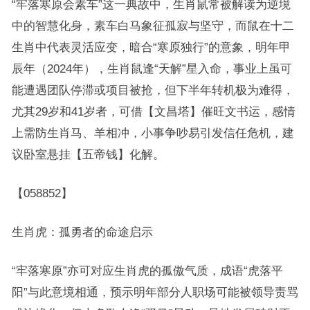
“牢落寒原会素车”这一典故中，生肖鼠常被解读为逆境
中的智慧化身，素车白马象征孤寂与坚守，而鼠在十二
生肖中代表灵活应变，暗合“寒原独行”的意象，明年甲
辰年（2024年），生肖鼠逢“天解”星入命，事业上虽可
能遭遇团队停滞或项目被抢，但下半年转机极为难得，
尤其29岁和41岁者，可借【文昌塔】催旺文书运，感情
上需防生肖马、羊相冲，小事争吵易引发信任危机，建
议卧室悬挂【五帝钱】化解。
【058852】
生肖虎：孤勇者的命途启示
“牢落寒原”亦可对应生肖虎的孤傲气质，成语“虎落平
阳”与此意境相通，预示明年部分人职场可能被领导责骂