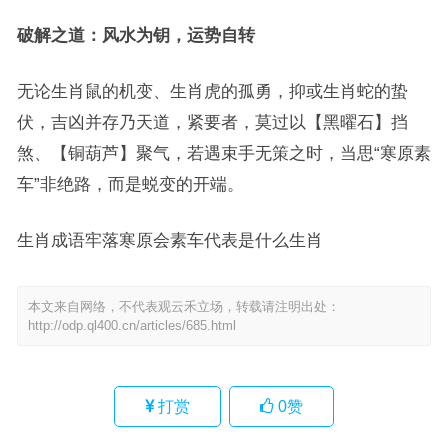
破解之道：风水为钥，运势自转
无论生肖鼠的机变、生肖虎的孤勇，抑或生肖蛇的蛰
伏，吉凶并存乃天道，紧要者，莫过以【黑曜石】挡
煞、【铜葫芦】聚气，若遇束手无策之时，当思“寒原素
车”非绝路，而是蜕变的开端。
生肖成语牢落寒原会素车代表是什么生肖
本文来自网络，不代表观云禾立场，转载请注明出处：
http://odp.ql400.cn/articles/685.html
打赏
0
赞