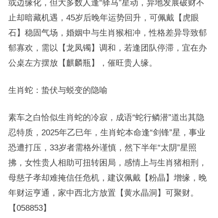
或边缘化，但大多数人逢“驿马”星动，异地发展破财不
止却暗藏机遇，45岁后晚年运势回升，可佩戴【虎眼
石】稳固气场，婚姻中与生肖猴相冲，性格差异导致郁
郁寡欢，需以【龙凤镯】调和，若逢团队停滞，宜在办
公桌左方摆放【麒麟瓶】，催旺贵人缘。
生肖蛇：蛰伏与蜕变的隐喻
素车之白恰似生肖蛇的冷寂，成语“蛇行鳞潜”道出其隐
忍特质，2025年乙巳年，生肖蛇本命逢“剑锋”星，事业
恐遭打压，33岁者需格外谨慎，然下半年“太阴”星照
拂，女性贵人相助可扭转困局，感情上与生肖猪相刑，
母慈子孝却难掩信任危机，建议佩戴【粉晶】增缘，晚
年财运亨通，家中西北方放置【黄水晶洞】可聚财。
【058853】