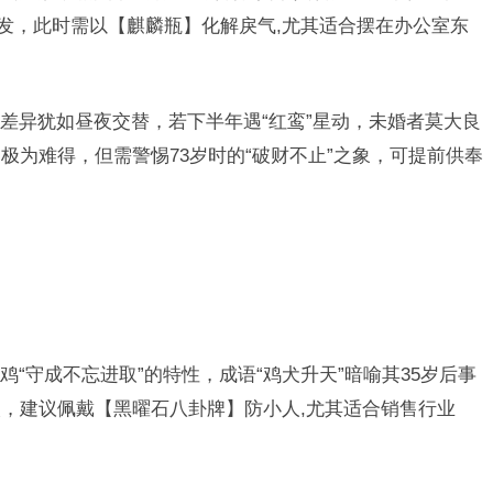
频发，此时需以【麒麟瓶】化解戾气,尤其适合摆在办公室东
差异犹如昼夜交替，若下半年遇“红鸾”星动，未婚者莫大良
极为难得，但需警惕73岁时的“破财不止”之象，可提前供奉
“守成不忘进取”的特性，成语“鸡犬升天”暗喻其35岁后事
，建议佩戴【黑曜石八卦牌】防小人,尤其适合销售行业