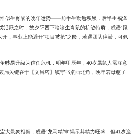
恰似生肖鼠的晚年运势——前半生勤勉积累，后半生福泽
鼠类活跃之时，故夕阳西下暗喻生肖鼠的机敏特质，成语“鼠
大开，事业上能避开“项目被抢”之险，若遇团队停滞，可佩
争吵易升级为信任危机，明年甲辰年，40岁属鼠人需注意
，破局关键在于【文昌塔】镇守书桌西北角，晚年若母慈子
宏大景象相契，成语“龙马精神”揭示其精力旺盛，但41岁逢