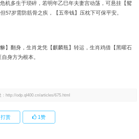
危机多生于琐碎，若明年乙巳年夫妻宫动荡，可悬挂【鸳
但57岁需防筋骨之疾，【五帝钱】压枕下可保平安。
貅】翻身，生肖龙凭【麒麟瓶】转运，生肖鸡借【黑曜石
旺自身方为根本。
处：
http://odp.ql400.cn/articles/675.html
打赏
1
赞