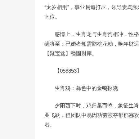
“太岁相刑”，事业易遭打压，领导责骂
南位。
感情上，生肖龙与生肖狗相冲，性格
缘将至；已婚者却需防桃花劫，晚年财运
【聚宝盆】稳固财库。
【058853】
生肖鸡：暮色中的金鸣报晓
夕阳西下时，鸡归巢而鸣，象征生肖鸡
业飞跃，但团队中易因功劳被夺郁郁寡欢
者。