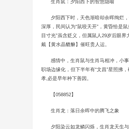
生肖鼠：夕阳西下的智慧隐喻
夕阳西下时，天色渐暗却余晖绚烂，
深厚，民间认为“鼠咬天开”，黄昏恰是
目寸光”虽含贬义，但属鼠人29岁后眼界
戴【黄水晶貔貅】催旺贵人运。
感情中，生肖鼠与生肖马相冲，小事
职场边缘化，但下半年有“文昌”星照拂
孝,必是早年种下善因。
【058852】
生肖龙：落日余晖中的腾飞之象
夕阳染云如龙鳞闪烁，生肖龙天生与