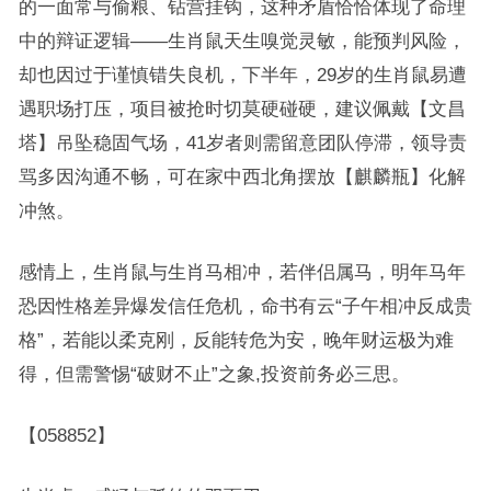
的一面常与偷粮、钻营挂钩，这种矛盾恰恰体现了命理
中的辩证逻辑——生肖鼠天生嗅觉灵敏，能预判风险，
却也因过于谨慎错失良机，下半年，29岁的生肖鼠易遭
遇职场打压，项目被抢时切莫硬碰硬，建议佩戴【文昌
塔】吊坠稳固气场，41岁者则需留意团队停滞，领导责
骂多因沟通不畅，可在家中西北角摆放【麒麟瓶】化解
冲煞。
感情上，生肖鼠与生肖马相冲，若伴侣属马，明年马年
恐因性格差异爆发信任危机，命书有云“子午相冲反成贵
格”，若能以柔克刚，反能转危为安，晚年财运极为难
得，但需警惕“破财不止”之象,投资前务必三思。
【058852】