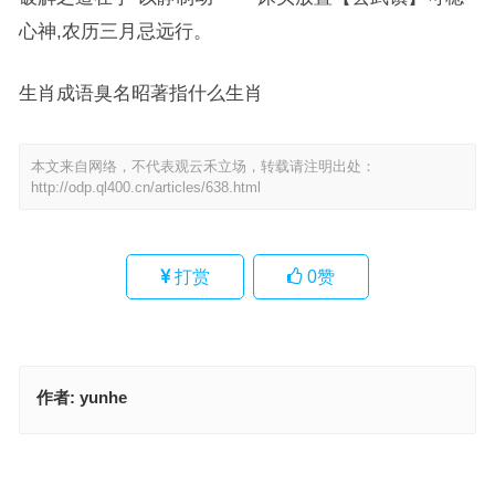
心神,农历三月忌远行。
生肖成语臭名昭著指什么生肖
本文来自网络，不代表观云禾立场，转载请注明出处：
http://odp.ql400.cn/articles/638.html
打赏
0
赞
作者:
yunhe
今期生肖十二开，八挂算得精又准（骑虎难下）指是代表什么生肖，
最佳释义解析成语
便须含泪对残秋，鹤边松韵晚风时代表是什么生肖，成语落实解答分
析
上一篇