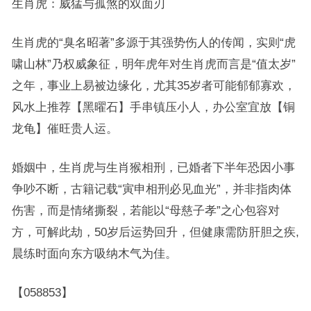
生肖虎：威猛与孤煞的双面刃
生肖虎的“臭名昭著”多源于其强势伤人的传闻，实则“虎
啸山林”乃权威象征，明年虎年对生肖虎而言是“值太岁”
之年，事业上易被边缘化，尤其35岁者可能郁郁寡欢，
风水上推荐【黑曜石】手串镇压小人，办公室宜放【铜
龙龟】催旺贵人运。
婚姻中，生肖虎与生肖猴相刑，已婚者下半年恐因小事
争吵不断，古籍记载“寅申相刑必见血光”，并非指肉体
伤害，而是情绪撕裂，若能以“母慈子孝”之心包容对
方，可解此劫，50岁后运势回升，但健康需防肝胆之疾,
晨练时面向东方吸纳木气为佳。
【058853】