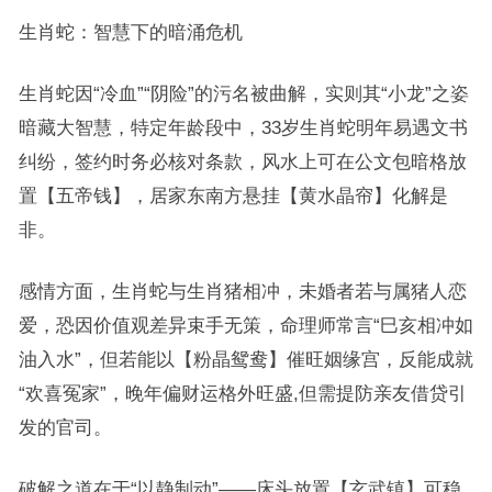
生肖蛇：智慧下的暗涌危机
生肖蛇因“冷血”“阴险”的污名被曲解，实则其“小龙”之姿
暗藏大智慧，特定年龄段中，33岁生肖蛇明年易遇文书
纠纷，签约时务必核对条款，风水上可在公文包暗格放
置【五帝钱】，居家东南方悬挂【黄水晶帘】化解是
非。
感情方面，生肖蛇与生肖猪相冲，未婚者若与属猪人恋
爱，恐因价值观差异束手无策，命理师常言“巳亥相冲如
油入水”，但若能以【粉晶鸳鸯】催旺姻缘宫，反能成就
“欢喜冤家”，晚年偏财运格外旺盛,但需提防亲友借贷引
发的官司。
破解之道在于“以静制动”——床头放置【玄武镇】可稳