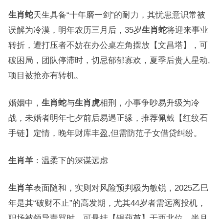
生肖蛇
天生具备“十年磨一剑”的耐力，其忧患意识常被
误解为冷漠，明年农历三月后，35岁
生肖蛇
将迎来事业
转折，遭打压者不妨在办公桌左角摆放【文昌塔】，可
破困局，团队停滞时，切忌郁郁寡欢，夏季后贵人星动,
项目被抢亦有转机。
婚姻中，
生肖蛇
与
生肖虎
相刑，小事争吵易升级为冷
战，未婚者明年七夕前后易遇正缘，推荐佩戴【红纹石
手链】定情，晚年财库丰盈,但需防范子女借贷纠纷。
生肖羊
：温柔下的深谋远虑
生肖羊
表面随和，实则对风险预判极为敏锐，2025乙巳
年是其“破财不止”的高发期，尤其44岁者需远离投机，
职场被领导责骂时，可悬挂【铜葫芦】于西北位，半月