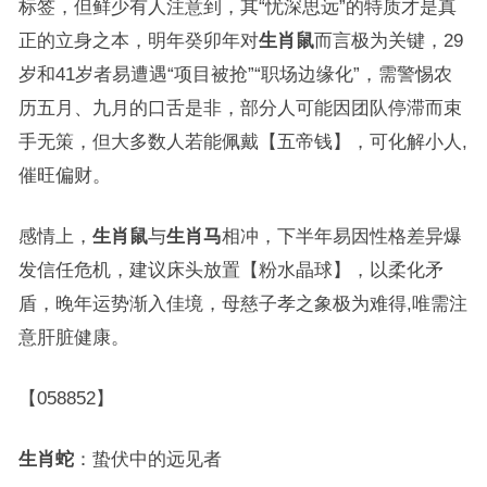
标签，但鲜少有人注意到，其“忧深思远”的特质才是真
正的立身之本，明年癸卯年对
生肖鼠
而言极为关键，29
岁和41岁者易遭遇“项目被抢”“职场边缘化”，需警惕农
历五月、九月的口舌是非，部分人可能因团队停滞而束
手无策，但大多数人若能佩戴【五帝钱】，可化解小人,
催旺偏财。
感情上，
生肖鼠
与
生肖马
相冲，下半年易因性格差异爆
发信任危机，建议床头放置【粉水晶球】，以柔化矛
盾，晚年运势渐入佳境，母慈子孝之象极为难得,唯需注
意肝脏健康。
【058852】
生肖蛇
：蛰伏中的远见者