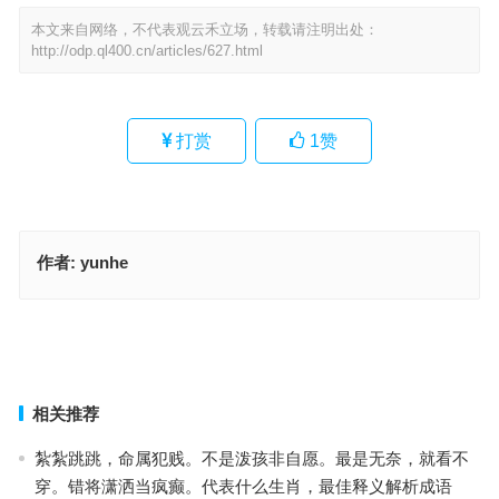
本文来自网络，不代表观云禾立场，转载请注明出处：
http://odp.ql400.cn/articles/627.html
打赏
1
赞
作者:
yunhe
盂方水方打一精准什么正确生肖，答案成语释义解释
庄，神圣佛相。不可（一世）威威惊雷指代表是什么生肖，成语落实
解答分析
上一篇
下一篇
相关推荐
紮紮跳跳，命属犯贱。不是泼孩非自愿。最是无奈，就看不
穿。错将潇洒当疯癫。代表什么生肖，最佳释义解析成语