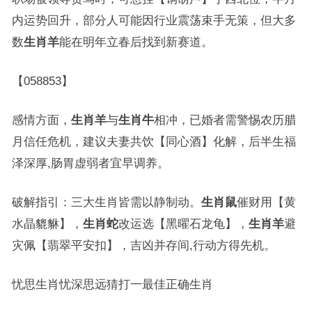
内运势回升，部分人可能因行业震荡束手无策，但大多
数
生肖羊
能在明年立春后找到新赛道。
【058853】
感情方面，
生肖羊
与
生肖牛
相冲，已婚者需警惕农历腊
月信任危机，建议夫妻共饮【同心酒】化解，后半生福
泽深厚,肠胃虚弱者宜早调养。
破解指引：三大生肖皆需以静制动。
生肖鼠
催财用【黄
水晶貔貅】，
生肖蛇
改运选【黑曜石龙龟】，
生肖羊
避
灾佩【翡翠平安扣】，吉凶并存间,行动方得先机。
忧思生肖忧深思远猜打一最佳正确生肖