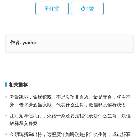
打赏
4
赞
作者:
yunhe
几吊铜钱，隔绝障碍，力不到不算为财；动动脑筋，求出大小，越过
难关财源来。指是代表什么生肖，成语落实解答分析
汉前将军多说法，西出阳关见瘦马打一最佳精确生肖，成语落实解答
分析
上一篇
下一篇
相关推荐
紮紮跳跳，命属犯贱。不是泼孩非自愿。最是无奈，就看不
穿。错将潇洒当疯癫。代表什么生肖，最佳释义解析成语
江河湖海任我行，死路一条还要走指代表是什么生肖，最佳
解释释义答案
今期鸡猪狗出特，远壑度年如晦暝是指什么生肖，成语解释