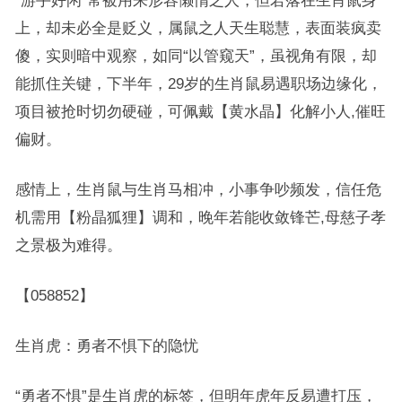
“游手好闲”常被用来形容懒惰之人，但若落在生肖鼠身
上，却未必全是贬义，属鼠之人天生聪慧，表面装疯卖
傻，实则暗中观察，如同“以管窥天”，虽视角有限，却
能抓住关键，下半年，29岁的生肖鼠易遇职场边缘化，
项目被抢时切勿硬碰，可佩戴【黄水晶】化解小人,催旺
偏财。
感情上，生肖鼠与生肖马相冲，小事争吵频发，信任危
机需用【粉晶狐狸】调和，晚年若能收敛锋芒,母慈子孝
之景极为难得。
【058852】
生肖虎：勇者不惧下的隐忧
“勇者不惧”是生肖虎的标签，但明年虎年反易遭打压，