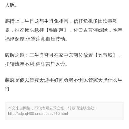
人脉。
感情上，生肖龙与生肖兔相害，信任危机多因琐事积
累，推荐床头悬挂【铜葫芦】，化口舌兼催姻缘，晚年
福泽深厚,但需注意血压波动。
破解之道：三生肖皆可在家中东南位放置【五帝钱】，
扭转流年不利,催旺吉星入命。
装疯卖傻以管窥天游手好闲勇者不惧以管窥天指什么生
肖
本文来自网络，不代表观云禾立场，转载请注明出处：
http://odp.ql400.cn/articles/610.html