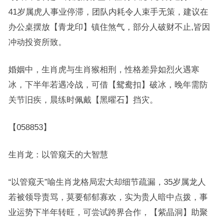
41岁属虎人事业停滞，团队内耗令人束手无策，建议在
办公桌摆放【青龙印】镇住煞气，部分人破财不止,皆因
冲动投资所致。
婚姻中，生肖虎与生肖猴相刑，性格差异如烈火遇寒
冰，下半年若遇冷战，可借【鸳鸯扣】破冰，晚年需防
关节旧疾，晨练时佩戴【黑曜石】挡灾。
【058853】
生肖龙：以管窥天的大智慧
“以管窥天”喻生肖龙格局宏大却细节疏漏，35岁属龙人
若被领导责骂，莫要郁郁寡欢，实为贵人暗中点拨，事
业运势下半年转旺，可尝试跨界合作，【紫晶洞】助聚