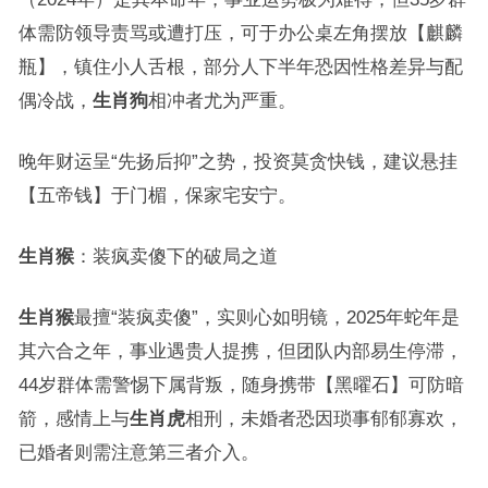
体需防领导责骂或遭打压，可于办公桌左角摆放【麒麟
瓶】，镇住小人舌根，部分人下半年恐因性格差异与配
偶冷战，
生肖狗
相冲者尤为严重。
晚年财运呈“先扬后抑”之势，投资莫贪快钱，建议悬挂
【五帝钱】于门楣，保家宅安宁。
生肖猴
：装疯卖傻下的破局之道
生肖猴
最擅“装疯卖傻”，实则心如明镜，2025年蛇年是
其六合之年，事业遇贵人提携，但团队内部易生停滞，
44岁群体需警惕下属背叛，随身携带【黑曜石】可防暗
箭，感情上与
生肖虎
相刑，未婚者恐因琐事郁郁寡欢，
已婚者则需注意第三者介入。