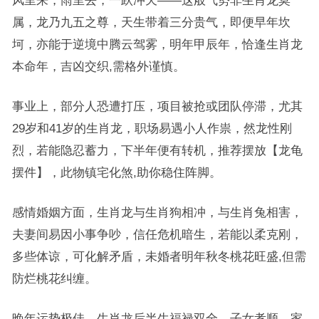
风里来，雨里去，一跃冲天——这般气势非生肖龙莫
属，龙乃九五之尊，天生带着三分贵气，即便早年坎
坷，亦能于逆境中腾云驾雾，明年甲辰年，恰逢生肖龙
本命年，吉凶交织,需格外谨慎。
事业上，部分人恐遭打压，项目被抢或团队停滞，尤其
29岁和41岁的生肖龙，职场易遇小人作祟，然龙性刚
烈，若能隐忍蓄力，下半年便有转机，推荐摆放【龙龟
摆件】，此物镇宅化煞,助你稳住阵脚。
感情婚姻方面，生肖龙与生肖狗相冲，与生肖兔相害，
夫妻间易因小事争吵，信任危机暗生，若能以柔克刚，
多些体谅，可化解矛盾，未婚者明年秋冬桃花旺盛,但需
防烂桃花纠缠。
晚年运势极佳，生肖龙后半生福禄双全，子女孝顺，家