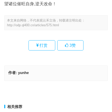
望诸位催旺自身,逆天改命！
本文来自网络，不代表观云禾立场，转载请注明出处：
http://odp.ql400.cn/articles/575.html
打赏
3
赞
作者:
yunhe
来个红烧肉和土豆丝代表指什么生肖、解释词语释义落实
今期生肖二三开，湖中荷花出污泥 匼匝千山与万山代表是什么生肖；
解释释义落实词语
上一篇
下一篇
相关推荐