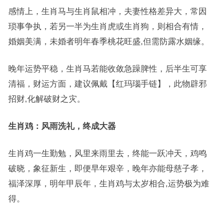
感情上，生肖马与生肖鼠相冲，夫妻性格差异大，常因
琐事争执，若另一半为生肖虎或生肖狗，则相合有情，
婚姻美满，未婚者明年春季桃花旺盛,但需防露水姻缘。
晚年运势平稳，生肖马若能收敛急躁脾性，后半生可享
清福，财运方面，建议佩戴【红玛瑙手链】，此物辟邪
招财,化解破财之灾。
生肖鸡：风雨洗礼，终成大器
生肖鸡一生勤勉，风里来雨里去，终能一跃冲天，鸡鸣
破晓，象征新生，即便早年艰辛，晚年亦能母慈子孝，
福泽深厚，明年甲辰年，生肖鸡与太岁相合,运势极为难
得。