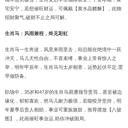
宅安宁，若想催旺财运，可佩戴【黄水晶貔貅】，此物
招财聚气,破财不止之局可解。
生肖马：风雨兼程，终见彩虹
生肖马一生奔波，风里来雨里去，却总能在绝境中一跃
冲天，马儿天性自由，不喜束缚，事业上常有惊人之
举，明年甲辰年，生肖马与太岁相害，运势起伏不定,需
早做防备。
职场中，35岁和47岁的生肖马易遭领导责骂，甚至被边
缘化，郁郁寡欢，然马儿耐力极强，若能咬牙坚持，明
年夏季后贵人相助，事业可重振旗鼓，推荐摆放【八骏
图】，此画催旺事业运,助你冲破困局。