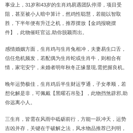
事业上，31岁和43岁的生肖鸡易遇团队停滞，项目受
阻，甚至被小人暗中算计，然鸡性聪慧，若能以智取
胜，下半年便有升迁之机，推荐摆放【金鸡报晓摆
件】，此物催旺官运,助你脱颖而出。
感情婚姻方面，生肖鸡与生肖兔相冲，夫妻易生口舌，
信任危机频发，若配偶为生肖蛇或生肖牛，则相合有
情，家宅安宁，未婚者明年秋冬正缘显现,需把握良机。
晚年运势极佳，生肖鸡后半生财运亨通，子女孝顺，若
想化解是非，可佩戴【黑曜石吊坠】，此物挡煞辟邪,助
你远离小人。
三生肖，皆需在风雨中砥砺前行，方能一跃冲天，运势
吉凶并存，关键在于破解之法，风水物品推荐已列明，