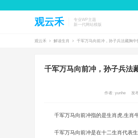
观云禾
专业WP主题
新一代网站模版
观云禾
解读生肖
千军万马向前冲，孙子兵法藏胸中
千军万马向前冲，孙子兵法
作者:
yunhe
发布
千军万马向前冲指的是生肖虎,生肖牛
千军万马向前冲是在十二生肖代表生