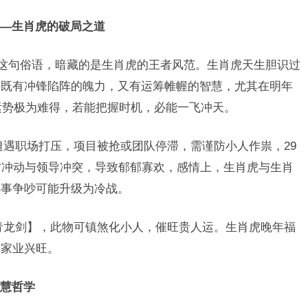
—生肖虎的破局之道
”这句俗语，暗藏的是生肖虎的王者风范。生肖虎天生胆识过
，既有冲锋陷阵的魄力，又有运筹帷幄的智慧，尤其在明年
业运势极为难得，若能把握时机，必能一飞冲天。
遭遇职场打压，项目被抢或团队停滞，需谨防小人作祟，29
时冲动与领导冲突，导致郁郁寡欢，感情上，生肖虎与生肖
小事争吵可能升级为冷战。
青龙剑】，此物可镇煞化小人，催旺贵人运。生肖虎晚年福
，家业兴旺。
慧哲学