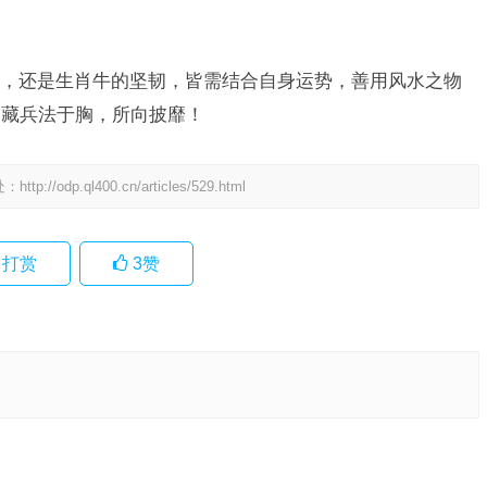
，还是生肖牛的坚韧，皆需结合自身运势，善用风水之物
，藏兵法于胸，所向披靡！
处：
http://odp.ql400.cn/articles/529.html
打赏
3
赞
，词语解
指是代表
下一篇