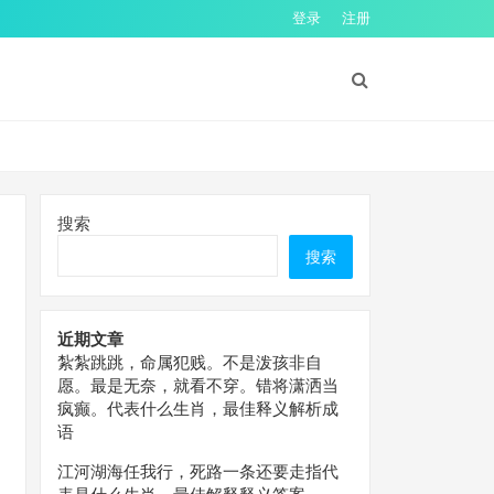
登录
注册
搜索
搜索
近期文章
紮紮跳跳，命属犯贱。不是泼孩非自
愿。最是无奈，就看不穿。错将潇洒当
疯癫。代表什么生肖，最佳释义解析成
语
江河湖海任我行，死路一条还要走指代