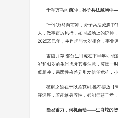
千军万马向前冲，孙子兵法藏胸中—
“千军万马向前冲，孙子兵法藏胸中
人，做事雷厉风行，如同战场上的统帅
2025乙巳年，生肖虎与太岁相合，事
吉凶并存,部分生肖虎在下半年可能
岁和41岁的生肖虎尤其要注意，莫因一
猴相冲，易因性格差异引发信任危机，
破解之道在于以柔克刚,推荐摆放【
泽深厚，若能修身养性，必能母慈子孝
隐忍蓄力，伺机而动——生肖蛇的智