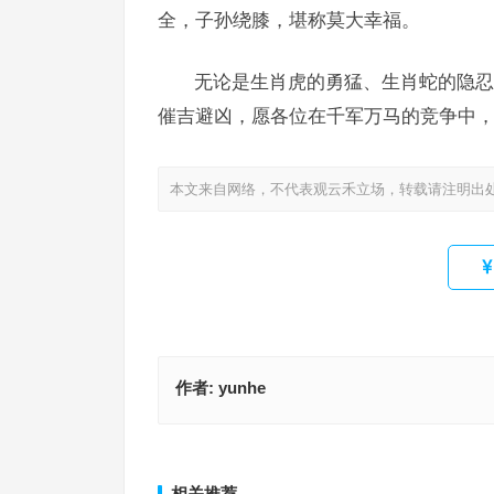
全，子孙绕膝，堪称莫大幸福。
无论是生肖虎的勇猛、生肖蛇的隐忍
催吉避凶，愿各位在千军万马的竞争中
本文来自网络，不代表观云禾立场，转载请注明出
作者:
yunhe
三十而立事业成，偷奸要滑不成器指代表什么生肖
应付裕如，优哉游哉，优游卒岁，舞斜阳阑干十二
释落实释义
什么生肖；解释释义落实词语
上一篇
相关推荐