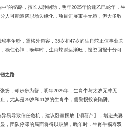
中”的韬略，擅长以静制动，明年2025年恰逢乙巳蛇年，生
部分人可能遭遇职场边缘化，项目进展束手无策，但大多数
琐事争吵，需格外包容，35岁和47岁的生肖蛇正值事业关
岁，稳住心神，晚年时，生肖蛇财运渐旺，投资回报十分可
韧之路
张扬，却步步为营，明年2025年，生肖牛与太岁无冲无
止，尤其是29岁和41岁的生肖牛，需警惕投资陷阱。
差异易导致信任危机，建议卧室摆放【铜葫芦】，增进夫妻
渐显，团队停滞的局面将得以破解，晚年时，生肖牛福寿双