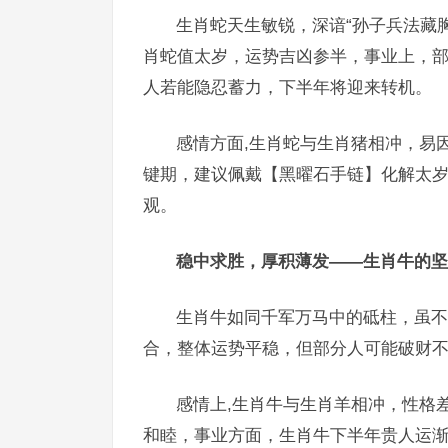
生肖蛇天生敏锐，深谙“孙子兵法藏胸
肖蛇值太岁，运势吉凶参半，事业上，
人若能隐忍蓄力，下半年将迎来转机。
感情方面,生肖蛇与生肖猪相冲，易因
键期，建议佩戴【黑曜石手链】化解太
观。
稳中求胜，厚积薄发——生肖牛的坚
生肖牛如同千军万马中的砥柱，虽不
合，整体运势平稳，但部分人可能破财不
感情上,生肖牛与生肖羊相冲，性格
和睦，事业方面，生肖牛下半年贵人运