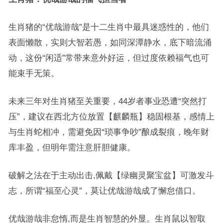
生肖猪的“优哉游哉”是十二生肖中最具迷惑性的，他们
表面懒散，实则大智若愚，如同深潭静水，底下暗流涌
动，这份“闲适”常带来意外好运，但过度依赖福气也可
能束手无策。
未来三年对生肖猪至关重要，44岁者事业恐遭“突然打
压”，建议在西北方位放置【麒麟瓶】稳固根基，感情上
与生肖蛇相冲，需避免因“琐事争吵”酿成裂痕，晚年财
库丰盈，但明年需注意肝胆健康。
破解之法在于主动出击,佩戴【绿幽灵聚宝盆】可激发斗
志，所谓“福至心灵”，莫让优哉游哉成了懈怠借口。
优哉游哉非怠惰,而是生肖智慧的外显。生肖鼠以智取