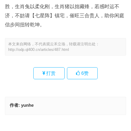
胜，生肖兔以柔化刚，生肖猪以拙藏锋，若感时运不
济，不妨请【七星阵】镇宅，催旺三合贵人，助你闲庭
信步间扭转乾坤。
本文来自网络，不代表观云禾立场，转载请注明出处：
http://odp.ql400.cn/articles/487.html
打赏
6
赞
作者:
yunhe
优游卒岁指代表是什么生肖，成语落实作答释义
应付裕如打一最佳精确生肖，最佳成语作答释义
上一篇