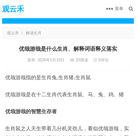
观云禾
菜单
观云禾
解读生肖
优哉游哉是什么生肖、解释词语释义落实
发布: 2026年5月10日
20
阅读
0
评论
优哉游哉指的是生肖兔,生肖猪,生肖鼠
优哉游哉是在十二生肖代表生肖鼠、马、兔、鸡、猪
优哉游哉的智慧生存者
生肖鼠之人天生带着几分机灵劲儿，看似优哉游哉，实