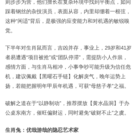
则步步为营，他们擅长在复杂环境中找到平衡点，如同
踩着钢丝的杂技演员，表面从容，内里却绷着一根弦，
这种“闲适”背后，是极强的应变能力和对机遇的敏锐嗅
觉。
下半年对生肖鼠而言，吉凶并存，事业上，29岁和41岁
者易遭遇“项目被抢”或“团队停滞”，需提防小人作祟，
感情方面，与生肖马相冲，小事争吵可能升级为信任危
机，建议佩戴【黑曜石手链】化解戾气，晚年运势上
扬，若能把握明年甲辰年机遇，可获“母慈子孝”之福。
破解之道在于“以静制动”，推荐摆放【黄水晶洞】于办
公桌东南方，催旺偏财运，同时避免“破财不止”之虞。
生肖兔：优哉游哉的隐忍艺术家