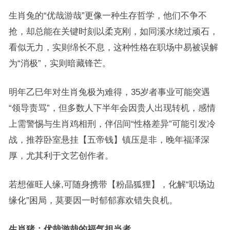
生肖兔的“优哉游哉”更像一种生存哲学，他们不争不
抢，却总能在关键时刻以柔克刚，如同溪水绕过顽石，
看似无力，实则绵长不息，这种性格在职场中易被误解
为“消极”，实则暗藏锋芒。
明年乙巳年对生肖兔极为难得，35岁者事业可能突遇
“领导责骂”，但多数人下半年会因贵人出现转机，感情
上需警惕与生肖鸡相刑，伴侣间“性格差异”可能引发冷
战，推荐卧室悬挂【五帝钱】镇压是非，晚年福泽深
厚，尤其利于文艺创作者。
若想催旺人缘,可随身携带【粉晶狐狸】，化解“职场边
缘化”困局，莫要因一时郁郁寡欢错失良机。
生肖猪：优哉游哉的福气担当者