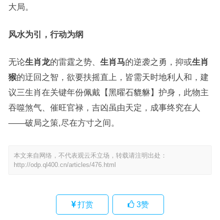
大局。
风水为引，行动为纲
无论
生肖龙
的雷霆之势、
生肖马
的逆袭之勇，抑或
生肖
猴
的迂回之智，欲要扶摇直上，皆需天时地利人和，建
议三生肖在关键年份佩戴【黑曜石貔貅】护身，此物主
吞噬煞气、催旺官禄，吉凶虽由天定，成事终究在人
——破局之策,尽在方寸之间。
本文来自网络，不代表观云禾立场，转载请注明出处：
http://odp.ql400.cn/articles/476.html
打赏
3
赞