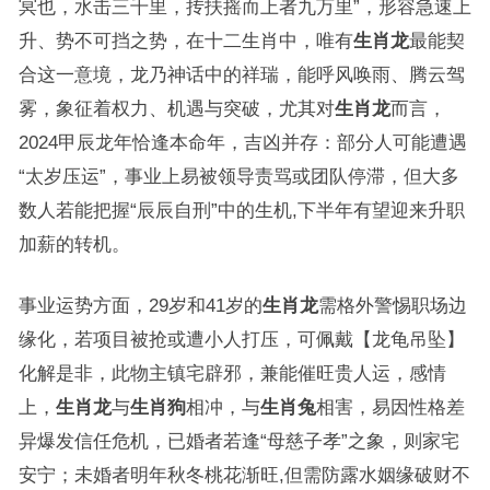
冥也，水击三千里，抟扶摇而上者九万里”，形容急速上
升、势不可挡之势，在十二生肖中，唯有
生肖龙
最能契
合这一意境，龙乃神话中的祥瑞，能呼风唤雨、腾云驾
雾，象征着权力、机遇与突破，尤其对
生肖龙
而言，
2024甲辰龙年恰逢本命年，吉凶并存：部分人可能遭遇
“太岁压运”，事业上易被领导责骂或团队停滞，但大多
数人若能把握“辰辰自刑”中的生机,下半年有望迎来升职
加薪的转机。
事业运势方面，29岁和41岁的
生肖龙
需格外警惕职场边
缘化，若项目被抢或遭小人打压，可佩戴【龙龟吊坠】
化解是非，此物主镇宅辟邪，兼能催旺贵人运，感情
上，
生肖龙
与
生肖狗
相冲，与
生肖兔
相害，易因性格差
异爆发信任危机，已婚者若逢“母慈子孝”之象，则家宅
安宁；未婚者明年秋冬桃花渐旺,但需防露水姻缘破财不