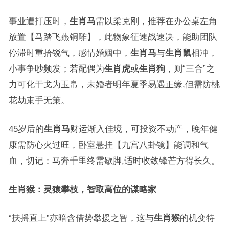
事业遭打压时，
生肖马
需以柔克刚，推荐在办公桌左角
放置【马踏飞燕铜雕】，此物象征速战速决，能助团队
停滞时重拾锐气，感情婚姻中，
生肖马
与
生肖鼠
相冲，
小事争吵频发；若配偶为
生肖虎
或
生肖狗
，则“三合”之
力可化干戈为玉帛，未婚者明年夏季易遇正缘,但需防桃
花劫束手无策。
45岁后的
生肖马
财运渐入佳境，可投资不动产，晚年健
康需防心火过旺，卧室悬挂【九宫八卦镜】能调和气
血，切记：马奔千里终需歇脚,适时收敛锋芒方得长久。
生肖猴：灵猿攀枝，智取高位的谋略家
“扶摇直上”亦暗含借势攀援之智，这与
生肖猴
的机变特