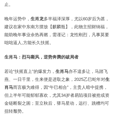
止。
晚年运势中，
生肖龙
多半福泽深厚，尤以60岁后为甚，
建议在家中东南方摆放【麒麟瓶】，此物主招财纳福，
能助晚年事业余热再燃，需谨记：龙性刚烈，凡事莫要
咄咄逼人,方能长久扶摇。
生肖马：烈马嘶风，逆势奔腾的破局者
若论“扶摇直上”的爆发力，
生肖马
亦不遑多让，马踏飞
燕、一日千里，生来便是进取之象，2025乙巳蛇年对
生
肖马
而言极为难得，因“午巳相合”，主贵人暗中提携，
但上半年可能郁郁寡欢，尤其34岁者易陷项目被抢或资
金链断裂之困；至立秋后，驿马星动，远行、跳槽均可
扭转颓势。