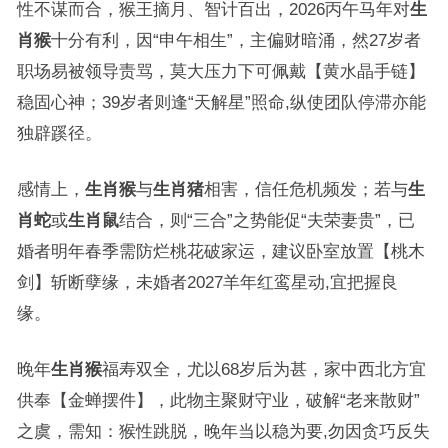
性不谋而合，猴王摘月、智计百出，2026丙午马年对
生
肖猴
十分有利，因“申午相生”，主偏财暗涌，然27岁者
职场易被领导责骂，莫大压力下可佩戴【黄水晶手链】
稳固心神；39岁者则逢“天解星”照命,纵使团队停滞亦能
独辟蹊径。
感情上，
生肖猴
与
生肖猪
相害，信任危机频发；若与
生
肖蛇
或
生肖鼠
结合，则“三合”之势能促“夫荣妻贵”，已
婚者明年春季需防烂桃花破家运，建议卧室放置【桃木
剑】斩断孽缘，未婚者2027羊年红鸾星动,宜把握良
缘。
晚年
生肖猴
福寿双全，尤以68岁后为甚，家中西北方宜
供奉【金蝉摆件】，此物主聚财守业，破解“老来散财”
之虞，需知：猴性跳脱，晚年当以稳为要,勿因贪巧反失