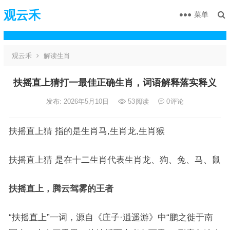
观云禾
菜单
观云禾
解读生肖
扶摇直上猜打一最佳正确生肖，词语解释落实释义
发布: 2026年5月10日
53
阅读
0
评论
扶摇直上猜 指的是生肖马,生肖龙,生肖猴
扶摇直上猜 是在十二生肖代表生肖龙、狗、兔、马、鼠
扶摇直上，腾云驾雾的王者
“扶摇直上”一词，源自《庄子·逍遥游》中“鹏之徙于南