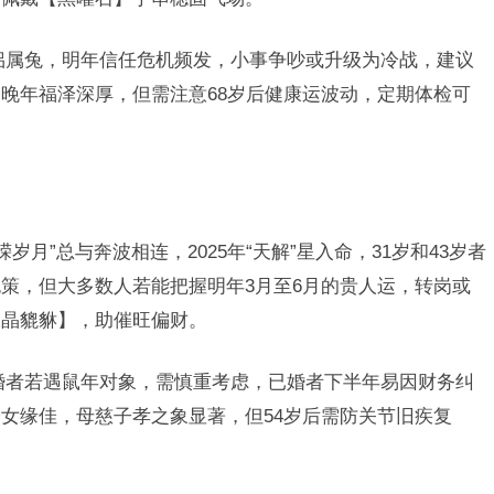
侣属兔，明年信任危机频发，小事争吵或升级为冷战，建议
晚年福泽深厚，但需注意68岁后健康运波动，定期体检可
嵘岁月”总与奔波相连，2025年“天解”星入命，31岁和43岁者
策，但大多数人若能把握明年3月至6月的贵人运，转岗或
水晶貔貅】，助催旺偏财。
婚者若遇鼠年对象，需慎重考虑，已婚者下半年易因财务纠
女缘佳，母慈子孝之象显著，但54岁后需防关节旧疾复