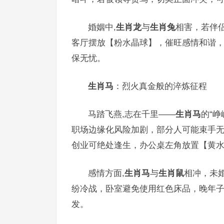
婚姻中,
生肖龙
与
生肖兔
相害，若伴
客厅摆放【粉水晶球】，催旺感情和谐，
保无忧。
生肖马
：烈火真金般的淬炼征程
马踏飞燕,志在千里——
生肖马
的“峥
职场边缘化风险加剧，部分人可能束手无
创业可绝处逢生，办公桌左角放置【黄
感情方面,
生肖马
与
生肖鼠
相冲，未
纷冷战，卧室避免使用红色床品，晚年子
发。