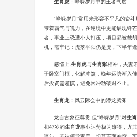
生肖虎
：峥嵘岁月中的王者气度
“峥嵘岁月”常用来形容不平凡的奋斗
带着霸气与魄力，在逆境中更能展现锋芒，
者，事业上恐遭小人打压，项目易被截
机，需牢记：虎落平阳仍是虎，下半年逢
感情上,
生肖虎
与
生肖猴
相冲，夫妻
于卧室门框，化解冲煞，晚年运势渐入佳
后投资需谨慎，避免因冲动破财不止。
生肖龙
：风云际会中的潜龙腾渊
龙自古象征尊贵,但“峥嵘岁月”对
生肖
和47岁的
生肖龙
事业运势极为难得，尤
暗斗，若被领导责骂，切莫正面冲突，