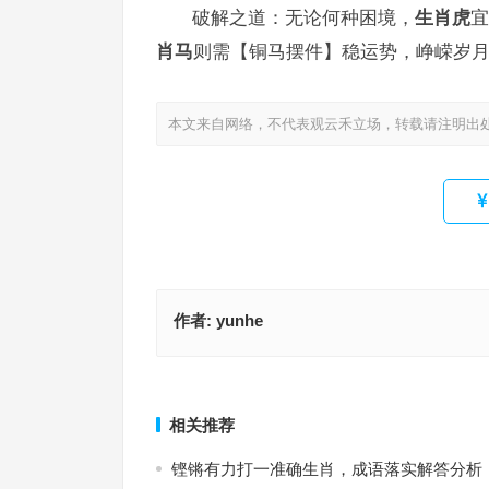
破解之道：无论何种困境，
生肖虎
宜
肖马
则需【铜马摆件】稳运势，峥嵘岁
本文来自网络，不代表观云禾立场，转载请注明出
作者:
yunhe
峥嵘岁月打一精准什么正确生肖，成语作答释义落
峥嵘岁月指什么生肖，成语落实
上一篇
相关推荐
铿锵有力打一准确生肖，成语落实解答分析