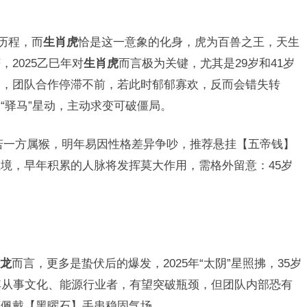
历程，而
生肖虎
恰是这一意象的化身，虎为百兽之王，天生
2025乙巳年对
生肖虎
而言极为关键，尤其是29岁和41岁
胡，团队合作停滞不前，若此时郁郁寡欢，反而会错失转
“驿马”星动，主动求变可破僵局。
若一方属猴，明年易因性格差异争吵，推荐悬挂【五帝钱】
境，早年积累的人脉将发挥莫大作用，需格外留意：45岁
龙
而言，更多是蛰伏后的爆发，2025年“太阴”星照拂，35岁
其从事文化、能源行业者，有望突破瓶颈，但团队内部恐有
可佩戴【黑曜石】手串稳固气场。