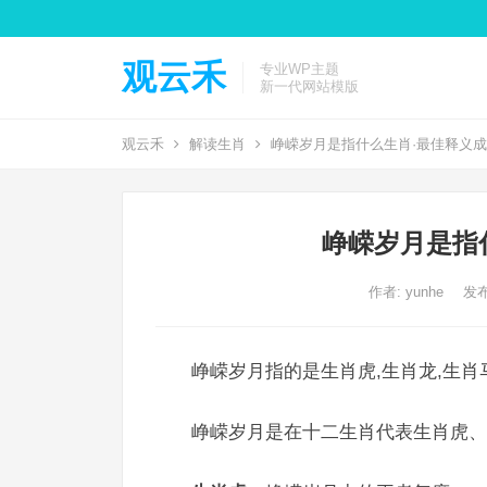
观云禾
专业WP主题
新一代网站模版
观云禾
解读生肖
峥嵘岁月是指什么生肖·最佳释义
峥嵘岁月是指
作者:
yunhe
发布
峥嵘岁月指的是生肖虎,生肖龙,生肖
峥嵘岁月是在十二生肖代表生肖虎、