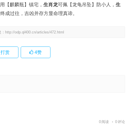
用【麒麟瓶】镇宅，
生肖龙
可佩【龙龟吊坠】防小人，
生
月终成过往，吉凶并存方显命理真谛。
处：
http://odp.ql400.cn/articles/472.html
打赏
4
赞
实
作答释义
下一篇
0
阅读
0
评论