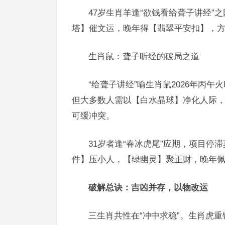
47岁生肖羊逢“欲钱看给聋子讲经
塔】催文运，晚年得【翡翠平安扣】，
生肖鼠：聋子听经的破局之道
“给聋子讲经”喻生肖鼠2026年丙
但大多数人需以【白水晶球】净化人际
可缓冲突。
31岁者逢“春冰虎尾”应期，项目停
件】压小人，【绿幽灵】聚正财，晚年
破解总诀：吉凶并存，以物改运
三生肖共性在“冲中求稳”。生肖虎