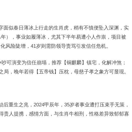
，字面似春日薄冰上行走的生肖虎，稍有不慎便坠入深渊，实
乙巳年），事业如履薄冰，尤其下半年易遭小人作祟，项目被
缘化风险陡增，41岁则需防领导责骂引发信任危机。
争吵可演变为信任崩塌，推荐【铜麒麟】镇宅，化解冲煞；
”之局，晚年若得【五帝钱】压枕，母慈子孝之象方可显现。
劫后重生之兆，2024甲辰年，35岁者事业遭打压束手无策，
反得贵人提携，感情方面，与生肖牛相刑，性格差异致郁郁寡