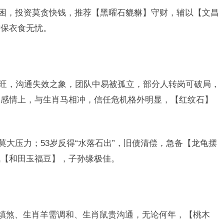
”之困，投资莫贪快钱，推荐【黑曜石貔貅】守财，辅以【文昌
方保衣食无忧。
午火旺，沟通失效之象，团队中易被孤立，部分人转岗可破局，
，感情上，与生肖马相冲，信任危机格外明显，【红纹石】
滞莫大压力；53岁反得“水落石出”，旧债清偿，急备【龙龟摆
佩【和田玉福豆】，子孙缘极佳。
重镇煞、生肖羊需调和、生肖鼠贵沟通，无论何年，【桃木