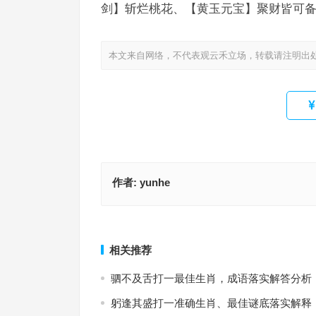
剑】斩烂桃花、【黄玉元宝】聚财皆可备
本文来自网络，不代表观云禾立场，转载请注明出
作者:
yunhe
沧海横流，迫于无奈？未到绝路宜忍耐。假以时日
浪透桃花恰五年指代表是什么生肖，成语释义落实
开。平步青云放异彩！代表指什么生肖，成语落实
上一篇
相关推荐
驷不及舌打一最佳生肖，成语落实解答分析
躬逢其盛打一准确生肖、最佳谜底落实解释