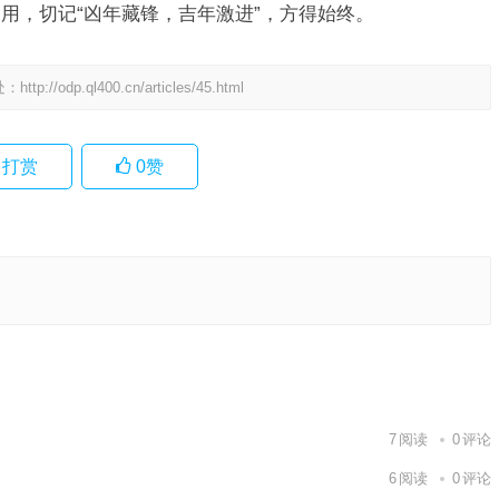
用，切记“凶年藏锋，吉年激进”，方得始终。
处：
http://odp.ql400.cn/articles/45.html
打赏
0
赞
，守得云
作答
作答释义
下一篇
7
阅读
0
评论
6
阅读
0
评论