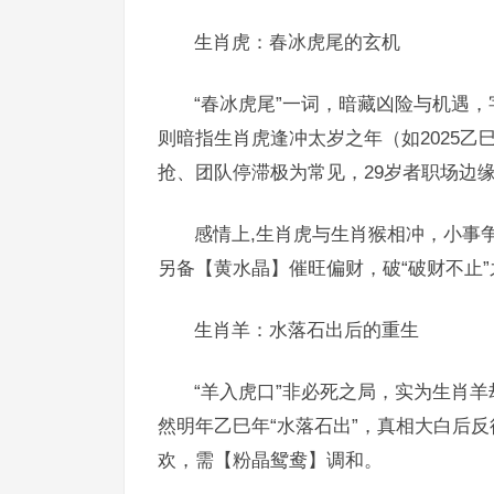
生肖虎：春冰虎尾的玄机
“春冰虎尾”一词，暗藏凶险与机遇
则暗指生肖虎逢冲太岁之年（如2025
抢、团队停滞极为常见，29岁者职场边
感情上,生肖虎与生肖猴相冲，小事
另备【黄水晶】催旺偏财，破“破财不止
生肖羊：水落石出后的重生
“羊入虎口”非必死之局，实为生肖羊
然明年乙巳年“水落石出”，真相大白后
欢，需【粉晶鸳鸯】调和。