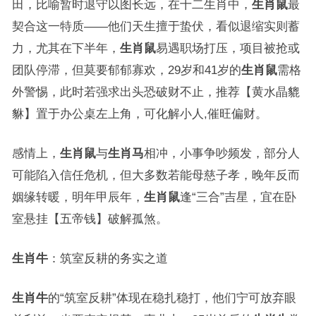
田，比喻暂时退守以图长远，在十二生肖中，
生肖鼠
最
契合这一特质——他们天生擅于蛰伏，看似退缩实则蓄
力，尤其在下半年，
生肖鼠
易遇职场打压，项目被抢或
团队停滞，但莫要郁郁寡欢，29岁和41岁的
生肖鼠
需格
外警惕，此时若强求出头恐破财不止，推荐【黄水晶貔
貅】置于办公桌左上角，可化解小人,催旺偏财。
感情上，
生肖鼠
与
生肖马
相冲，小事争吵频发，部分人
可能陷入信任危机，但大多数若能母慈子孝，晚年反而
姻缘转暖，明年甲辰年，
生肖鼠
逢“三合”吉星，宜在卧
室悬挂【五帝钱】破解孤煞。
生肖牛
：筑室反耕的务实之道
生肖牛
的“筑室反耕”体现在稳扎稳打，他们宁可放弃眼