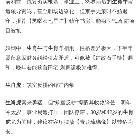
前利益，也要夯实根基，事业上，35岁前后的
生肖牛
常
遭领导责骂，甚至职场边缘化，但束手无策时不妨退
守，推荐【黑曜石七星阵】镇守书房，能稳固气场,防项
目被抢。
婚姻中，
生肖牛
与
生肖羊
相刑，性格差异极大，下半年
需留意因财务纠纷引发矛盾，可佩戴【红纹石手链】调
和，晚年若能购置田宅,则家运极为难得。
生肖虎
：筑室反耕的锋芒内敛
生肖虎
素来勇猛，但“筑室反耕”提醒其收敛锋芒，明年
冲太岁，事业易遭打压，团队停滞，30岁和42岁的
生肖
虎
尤为关键，建议在客厅摆放【青龙琉璃像】以转危为
安。