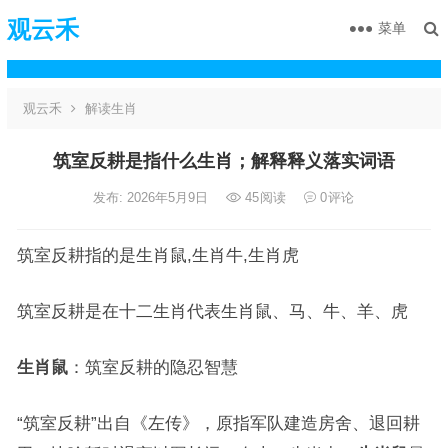
观云禾
菜单
观云禾
解读生肖
筑室反耕是指什么生肖；解释释义落实词语
发布: 2026年5月9日
45
阅读
0
评论
筑室反耕指的是生肖鼠,生肖牛,生肖虎
筑室反耕是在十二生肖代表生肖鼠、马、牛、羊、虎
生肖鼠
：筑室反耕的隐忍智慧
“筑室反耕”出自《左传》，原指军队建造房舍、退回耕