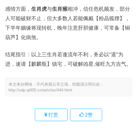
感情方面，
生肖虎
与
生肖猴
相冲，信任危机频发，部分
人可能破财不止，但大多数人若能佩戴【粉晶狐狸】，
下半年姻缘将现转机，晚年注意肝胆健康，可常备【铜
葫芦】化病煞。
结尾指引：以上三生肖若逢流年不利，务必以“退”为
进，速请【麒麟瓶】镇宅，可破解凶星,催旺九方吉气。
本文来自网络，不代表观云禾立场，转载请注明出处：
http://odp.ql400.cn/articles/444.html
打赏
2
赞