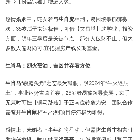
身带【粉晶狐狸】增进人缘。
感情婚姻中，蛇女若与
生肖虎
相刑，易因琐事郁郁寡
欢，35岁后子女运极佳，可借【文昌塔】助学业，投资
方面，明年三季度是关键节点，部分人破财不止，但大
多数人偏财尚可,宜把握房产或长期基金。
生肖马：烈火烹油，吉凶并存看方位
生肖马
“崭露头角”之态最为耀眼，然2024年“午火遇辰
土”，事业运势吉凶并存，25岁者易被领导责骂，束手
无策时可挂【铜马踏燕】于正南位转危为安，团队合作
需避开
生肖鼠
相冲,否则项目停滞极为难得。
感情上，未婚者下半年红鸾星动，但需防
生肖牛
相害引
发信任危机，晚年健康运平平，50岁后宜佩戴【和田玉