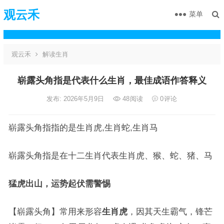
观云禾
菜单
观云禾
解读生肖
崭露头角指是代表什么生肖，最佳成语作答释义
发布: 2026年5月9日
48
阅读
0
评论
崭露头角指指的是生肖虎,生肖蛇,生肖马
崭露头角指是在十二生肖代表生肖虎、猴、蛇、猪、马
猛虎出山，运势起伏需警惕
【崭露头角】常用来形容
生肖虎
，因其天生霸气，锋芒