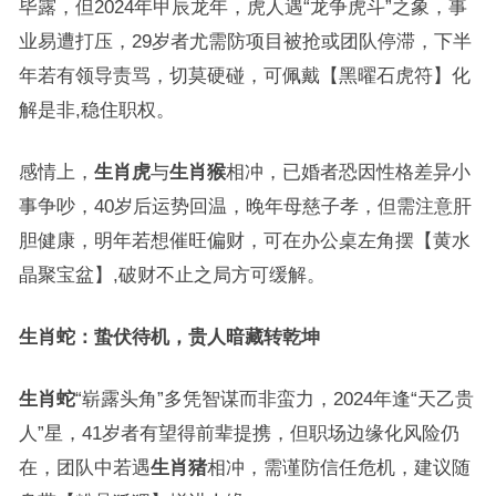
毕露，但2024年甲辰龙年，虎人遇“龙争虎斗”之象，事
业易遭打压，29岁者尤需防项目被抢或团队停滞，下半
年若有领导责骂，切莫硬碰，可佩戴【黑曜石虎符】化
解是非,稳住职权。
感情上，
生肖虎
与
生肖猴
相冲，已婚者恐因性格差异小
事争吵，40岁后运势回温，晚年母慈子孝，但需注意肝
胆健康，明年若想催旺偏财，可在办公桌左角摆【黄水
晶聚宝盆】,破财不止之局方可缓解。
生肖蛇：蛰伏待机，贵人暗藏转乾坤
生肖蛇
“崭露头角”多凭智谋而非蛮力，2024年逢“天乙贵
人”星，41岁者有望得前辈提携，但职场边缘化风险仍
在，团队中若遇
生肖猪
相冲，需谨防信任危机，建议随