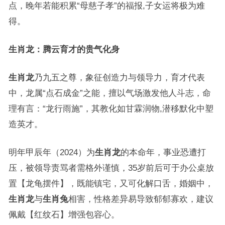
点，晚年若能积累“母慈子孝”的福报,子女运将极为难
得。
生肖龙：腾云育才的贵气化身
生肖龙
乃九五之尊，象征创造力与领导力，育才代表
中，龙属“点石成金”之能，擅以气场激发他人斗志，命
理有言：“龙行雨施”，其教化如甘霖润物,潜移默化中塑
造英才。
明年甲辰年（2024）为
生肖龙
的本命年，事业恐遭打
压，被领导责骂者需格外谨慎，35岁前后可于办公桌放
置【龙龟摆件】，既能镇宅，又可化解口舌，婚姻中，
生肖龙
与
生肖兔
相害，性格差异易导致郁郁寡欢，建议
佩戴【红纹石】增强包容心。