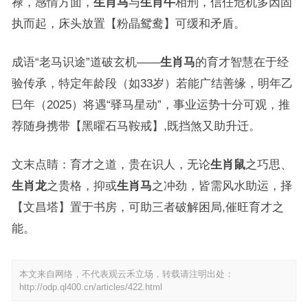
禄，感情方面，
生肖马
与
生肖牛
相刑，信任危机多因固
执而起，床头放置【粉晶鸳鸯】可缓和矛盾。
成语“老马识途”道破玄机——
生肖马
的育才智慧在于经
验传承，特定年龄段（如33岁）若能广结善缘，明年乙
巳年（2025）将遇“驿马星动”，事业运势十分可观，推
荐随身携带【黑曜石马鞍戒】,既挡煞又助升迁。
文末点睛：育才之道，贵在识人，无论
生肖鼠
之巧思、
生肖龙
之贵格，抑或
生肖马
之冲劲，皆需风水助运，择
【文昌塔】置于书房，可助三者破解困局,催旺育才之
能。
本文来自网络，不代表观云禾立场，转载请注明出处：
http://odp.ql400.cn/articles/422.html