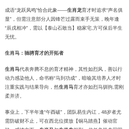
成语“龙跃凤鸣”恰合此象——
生肖龙
育才时追求“声名俱
显”，但需注意部分人因锋芒过露而束手无策，晚年逢
“辰戌相冲”，需以【泰山石敢当】稳家宅,方可保后半生
无忧。
生肖马：驰骋育才的开拓者
生肖马
代表奔腾不息的育才精神，其性如烈风，善以行
动力感染他人，命书称“马到功成”，暗喻其培养人才时
注重实践与结果导向，然
生肖马
育才亦如烈马驯驹,需刚
柔并济。
事业上，下半年逢“午酉破”，团队易生内讧，48岁者尤
需防破财不止，可在西北位摆放【铜马踏燕】催动官