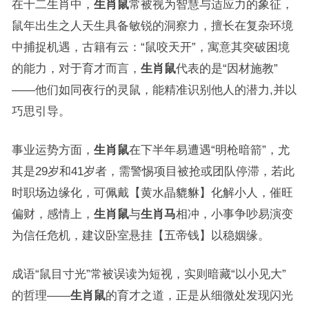
在十二生肖中，
生肖鼠
常被视为智慧与适应力的象征，
鼠年出生之人天生具备敏锐的洞察力，擅长在复杂环境
中捕捉机遇，古籍有云：“鼠咬天开”，寓意其突破困境
的能力，对于育才而言，
生肖鼠
代表的是“因材施教”
——他们如同夜行的灵鼠，能精准识别他人的潜力,并以
巧思引导。
事业运势方面，
生肖鼠
在下半年易遭遇“明枪暗箭”，尤
其是29岁和41岁者，需警惕项目被抢或团队停滞，若此
时职场边缘化，可佩戴【黄水晶貔貅】化解小人，催旺
偏财，感情上，
生肖鼠
与
生肖马
相冲，小事争吵易演变
为信任危机，建议卧室悬挂【五帝钱】以稳姻缘。
成语“鼠目寸光”常被误读为短视，实则暗藏“以小见大”
的哲理——
生肖鼠
的育才之道，正是从细微处发现闪光