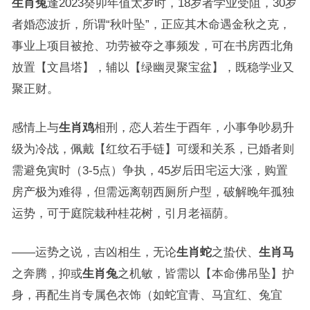
生肖兔
逢2023癸卯年值太岁时，18岁者学业受阻，30岁
者婚恋波折，所谓“秋叶坠”，正应其木命遇金秋之克，
事业上项目被抢、功劳被夺之事频发，可在书房西北角
放置【文昌塔】，辅以【绿幽灵聚宝盆】，既稳学业又
聚正财。
感情上与
生肖鸡
相刑，恋人若生于酉年，小事争吵易升
级为冷战，佩戴【红纹石手链】可缓和关系，已婚者则
需避免寅时（3-5点）争执，45岁后田宅运大涨，购置
房产极为难得，但需远离朝西厕所户型，破解晚年孤独
运势，可于庭院栽种桂花树，引月老福荫。
——运势之说，吉凶相生，无论
生肖蛇
之蛰伏、
生肖马
之奔腾，抑或
生肖兔
之机敏，皆需以【本命佛吊坠】护
身，再配生肖专属色衣饰（如蛇宜青、马宜红、兔宜