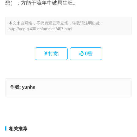
碧），方能于流年中破局生旺。
本文来自网络，不代表观云禾立场，转载请注明出处：
http://odp.ql400.cn/articles/407.html
打赏
0
赞
作者:
yunhe
成仙得道，非缘非运。心无所住始修真指代表是什么生肖，成语释义
落实作答
高梧一叶坠凉天，一片心从天外归指什么生肖，成语释义落实作答
上一篇
下一篇
相关推荐