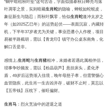
“蜩甲暗枯秋叶坠”这句古语，字面似描摹秋日蝉壳与落
叶凋零之景，实则暗藏
生肖蛇
的隐喻，蝉蜕如蛇蜕皮，
象征新生与隐忍；而秋叶飘零，恰似
生肖蛇
逢冲太岁之
年（如2025乙巳年）的运势起伏——表面沉寂，内藏转
机，下半年37岁者尤为关键，事业恐遭小人作梗，项目
易被半路截胡，需以【青龙印】镇守办公桌东南角，化
解口舌是非。
感情上,
生肖蛇
与
生肖猪
相冲，未婚者若遇此属相伴侣，
琐事争吵频发，需以【粉晶葫芦】悬挂床头，柔化矛
盾，49岁后运势渐入佳境，晚年母慈子孝，但需警惕心
血管隐疾，此生肖一生吉凶并存，破财不止时，莫忘以
【五帝钱】压枕下，催旺偏财。
生肖马
：烈火烹油中的进退之道