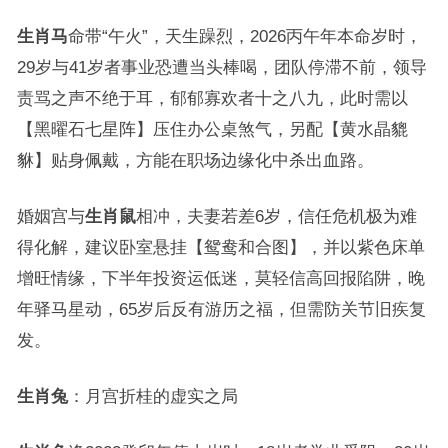
生肖马
命带“午火”，天生躁烈，2026丙午年本命岁时，
29岁与41岁者事业恐遭当头棒喝，团队停滞不前，领导
责骂之声不绝于耳，郁郁寡欢者十之八九，此时需以
【黑曜石七星阵】压住办公桌煞气，另配【黄水晶貔
貅】贴身佩戴，方能在职场边缘化中杀出血路。
婚姻宫与
生肖鼠
相冲，夫妻若差6岁，信任危机极为难
得化解，建议卧室悬挂【鸳鸯和合图】，并以紫色床单
增旺情缘，下半年投资运低迷，莫轻信高回报陷阱，晚
年驿马星动，65岁后反有游历之福，但需防关节旧疾复
发。
生肖兔
：月宫折桂的虚实之局