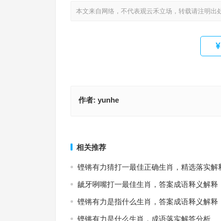
本文来自网络，不代表观云禾立场，转载请注明出
作者:
yunhe
今期鸡兔狗出特，蜩甲暗枯秋叶坠指什么生肖·最佳
咬钉嚼铁指是什么生肖，成语释义落实作答
答成语
上一篇
相关推荐
铿锵有力猜打一最佳正确生肖，精选落实解
龇牙咧嘴打一最佳生肖，答案成语释义解释
铿锵有力是指什么生肖，答案成语释义解释
铿锵有力是什么生肖，成语落实解答分析