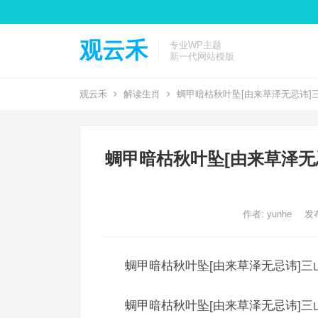
观云禾
专业WP主题
新一代网站模版
观云禾
解读生肖
蜩甲暗枯秋叶坠[由来草泽无忌讳]
蜩甲暗枯秋叶坠[由来草泽无
作者:
yunhe
发布
蜩甲暗枯秋叶坠[由来草泽无忌讳]三
蜩甲暗枯秋叶坠[由来草泽无忌讳]