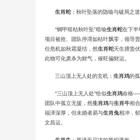
生肖蛇
：秋叶坠落的隐喻与破局之道
“蜩甲暗枯秋叶坠”暗喻
生肖蛇
在下半
项目被抢、团队停滞如枯叶飘零，领导
任危机如秋霜凝结，然
生肖蛇
天生擅蛰伏
此物可化肃杀为财气，催旺偏财运。
三山顶上无人处的玄机：
生肖鸡
的孤
“三山顶上无人处”恰似
生肖鸡
命格—
团队中孤立无援，然
生肖鸡
与
生肖牛
相合
福泽深厚，但未婚者易与
生肖兔
相冲，
文昌运。