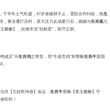
，下半年土气旺盛，47岁者破财不止，需防合作纠纷，然
生
难得，事业遭打压时，莫大压力反成磨刀石，婚姻与
生肖鼠
六
玉貔貅】，此物专克“劫财星”，助守正财。
鸣戒旦”示
生肖鸡
之警觉，而“牛鼎烹鸡”则警醒
生肖牛
莫因
环。
当供【九转乾坤鼎】改运，
生肖牛
需佩【黄玉貔貅】守
是催旺时！