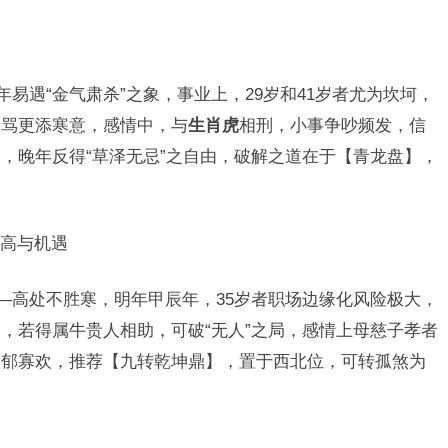
年易遇“金气肃杀”之象，事业上，29岁和41岁者尤为坎坷，
责骂更添寒意，感情中，与
生肖虎
相刑，小事争吵频发，信
，晚年反得“草泽无忌”之自由，破解之道在于【青龙盘】，
高与机遇
—高处不胜寒，明年甲辰年，35岁者职场边缘化风险极大，
，若得属牛贵人相助，可破“无人”之局，感情上母慈子孝者
郁郁寡欢，推荐【九转乾坤鼎】，置于西北位，可转孤煞为