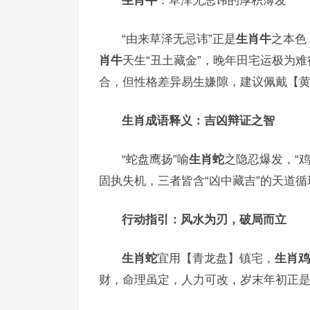
生肖牛
：草泽无忌讳的厚积薄发
“由来草泽无忌讳”正是
生肖牛
之本色
肖牛
天生“丑土藏金”，晚年田宅运极为
合，但性格差异易生嫌隙，建议佩戴【黄
生肖成语释义：吉凶辩证之智
“蛇盘鹰扬”喻
生肖蛇
之隐忍爆发，“鸡
固执失机，三者皆含“凶中藏吉”的天道循
行动指引：风水为刃，破局而立
生肖蛇
宜用【青龙盘】镇宅，
生肖鸡
财，命理虽定，人力可改，岁末年初正