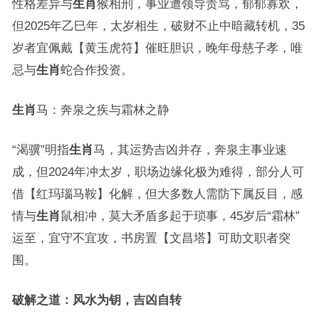
性格差异与
生肖
猴相刑，事业遭领导责骂，郁郁寡欢，
但2025年乙巳年，太岁相生，破财不止中暗藏转机，35
岁者宜佩戴【黄玉虎符】催旺胆识，晚年母慈子孝，唯
忌与
生肖
蛇合作投资。
生肖
马：奔泉之疾与霜林之静
“渴骥”明指
生肖
马，其运势吉凶并存，奔泉主事业速
成，但2024年冲太岁，职场边缘化极为难得，部分人可
借【红玛瑙马鞍】化解，但大多数人需防下属反目，感
情与
生肖
鼠相冲，莫大矛盾多起于琐事，45岁后“霜林”
运至，宜守不宜攻，书房置【文昌塔】可助文职者突
围。
破解之道：风水为钥，吉凶自转