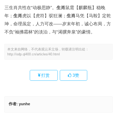
三生肖共性在“动极思静”。
生肖
鼠需【麒麟瓶】稳晚
年；
生肖
虎以【虎符】驭狂澜；
生肖
马凭【马鞍】定乾
坤，命理虽定，人力可改——岁末年初，诚心布局，方
不负“袖拂霜林”的淡泊，与“渴骥奔泉”的豪情。
本文来自网络，不代表观云禾立场，转载请注明出处：
http://odp.ql400.cn/articles/40.html
打赏
3
赞
作者:
yunhe
羊入虎口指代表什么生肖，成语落实作答释义