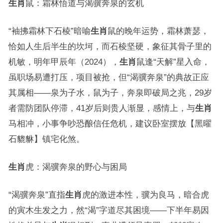
生肖
鼠：霜林悟道与渴骥奔泉的玄机
“袖拂霜林下石棱”暗喻
生肖
鼠的晚年运势，霜林萧瑟，
恰如人生后半生的坎坷，而石棱坚硬，象征其骨子里的
机敏，明年甲辰年（2024），
生肖
鼠逢“天解”星入命，
虽职场易遭打压，项目被抢，但“渴骥奔泉”的典故正应
其属相——泉为子水，鼠为子，奔泉即破局之兆，29岁
者需防团队停滞，41岁后则贵人渐显，感情上，与
生肖
马相冲，小事争吵恐酿信任危机，建议卧室摆放【黑曜
石貔貅】镇宅化煞。
生肖
虎：渴骥奔泉的野心与困局
“渴骥奔泉”直指
生肖
虎的激进本性，骥为良马，暗合虎
的寅木生发之力，然“渴”字道尽其困境——下半年易因