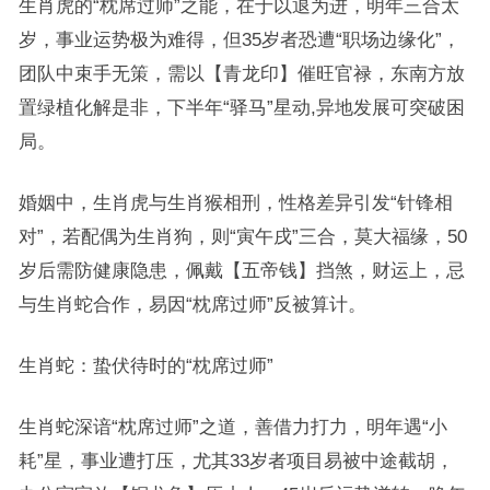
生肖虎的“枕席过师”之能，在于以退为进，明年三合太
岁，事业运势极为难得，但35岁者恐遭“职场边缘化”，
团队中束手无策，需以【青龙印】催旺官禄，东南方放
置绿植化解是非，下半年“驿马”星动,异地发展可突破困
局。
婚姻中，生肖虎与生肖猴相刑，性格差异引发“针锋相
对”，若配偶为生肖狗，则“寅午戌”三合，莫大福缘，50
岁后需防健康隐患，佩戴【五帝钱】挡煞，财运上，忌
与生肖蛇合作，易因“枕席过师”反被算计。
生肖蛇：蛰伏待时的“枕席过师”
生肖蛇深谙“枕席过师”之道，善借力打力，明年遇“小
耗”星，事业遭打压，尤其33岁者项目易被中途截胡，