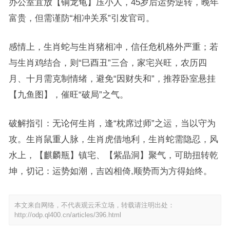
办公室宜放【铜龙龟】压小人，45岁后运势逆转，晚年
富贵，但需谨防“相冲关系”引发官司。
感情上，生肖蛇与生肖猪相冲，信任危机格外严重；若
与生肖鸡结合，则“巳酉丑”三合，家宅兴旺，农历四
月、十月需克制情绪，避免“因财失和”，推荐卧室悬挂
【九鱼图】，催旺“破局”之气。
破解指引：无论何生肖，逢“枕席过师”之运，当以守为
攻。生肖鼠重人脉，生肖虎借地利，生肖蛇需隐忍，风
水上，【麒麟瓶】镇宅、【紫晶洞】聚气，可助扭转乾
坤，切记：运势如潮，吉凶相倚,顺势而为方得始终。
本文来自网络，不代表观云禾立场，转载请注明出处：
http://odp.ql400.cn/articles/396.html