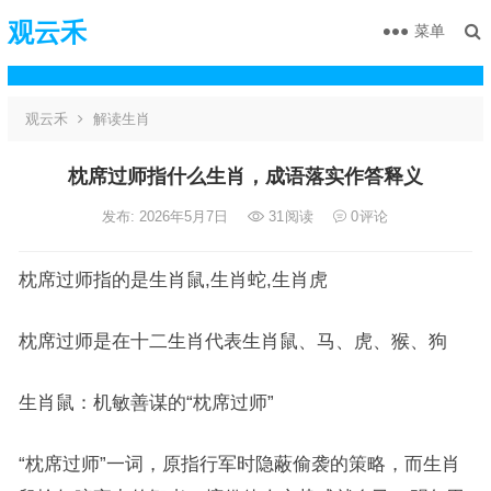
观云禾
菜单
观云禾
解读生肖
枕席过师指什么生肖，成语落实作答释义
发布: 2026年5月7日
31
阅读
0
评论
枕席过师指的是生肖鼠,生肖蛇,生肖虎
枕席过师是在十二生肖代表生肖鼠、马、虎、猴、狗
生肖鼠：机敏善谋的“枕席过师”
“枕席过师”一词，原指行军时隐蔽偷袭的策略，而生肖