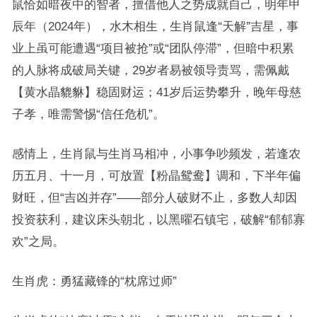
鼠恰如暗夜中的智者，擅借他人之势成就自己，明年甲
辰年（2024年），水木相生，生肖鼠逢“天解”吉星，事
业上虽可能遭遇“项目被抢”或“团队停滞”，但暗中积累
的人脉将成破局关键，29岁者易被领导责骂，需佩戴
【黄水晶貔貅】稳固财运；41岁后运势攀升，晚年母慈
子孝，唯需警惕“信任危机”。
感情上，生肖鼠与生肖马相冲，小事争吵频发，若逢农
历五月、十一月，可放置【粉晶鸳鸯】调和，下半年偏
财旺，但“吉凶并存”——部分人破财不止，多数人却因
投资获利，建议床头朝北，以黑曜石镇宅，破解“郁郁寡
欢”之局。
生肖虎：勇猛藏锋的“枕席过师”