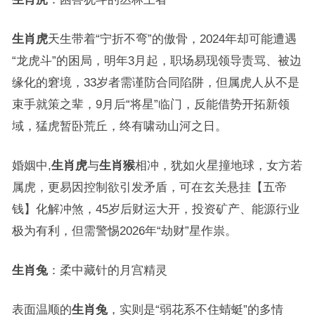
生肖虎
天生带着“宁折不弯”的傲骨，2024年却可能遭遇
“龙虎斗”的困局，明年3月起，职场易现领导责骂、被边
缘化的窘境，33岁者需谨防合同陷阱，但属虎人从不是
束手就策之辈，9月后“将星”临门，反能借势开拓新领
域，猛虎暂卧荒丘，终有啸动山河之日。
婚姻中,
生肖虎
与
生肖猴
相冲，犹如火星撞地球，女方若
属虎，更易因控制欲引发矛盾，可在玄关悬挂【五帝
钱】化解冲煞，45岁后财运大开，投资矿产、能源行业
极为有利，但需警惕2026年“劫财”星作祟。
生肖兔
：柔中藏针的月宫精灵
表面温顺的
生肖兔
，实则是“弱花系不住蜻蜓”的多情