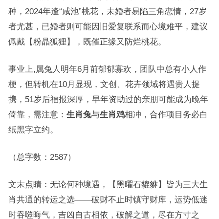
种，2024年逢“咸池”桃花，未婚者易陷三角恋情，27岁
者尤甚，已婚者则可能因旧爱复联系而心境难平，建议
佩戴【粉晶狐狸】，既催正缘又防烂桃花。
事业上,属兔人明年6月前郁郁寡欢，团队中总有小人作
梗，但转机在10月显现，文创、花卉领域将遇贵人提
携，51岁后福报深厚，早年资助过的亲朋可能成为晚年
倚靠，需注意：
生肖兔
与
生肖鸡
相冲，合作项目务必白
纸黑字立约。
（总字数：2587）
文末点睛：无论何种境遇，【黑曜石貔貅】皆为三大生
肖共通的转运之选——破财不止时镇守财库，运势低迷
时吞噬晦气，吉凶自古相依，破解之道，尽在方寸之