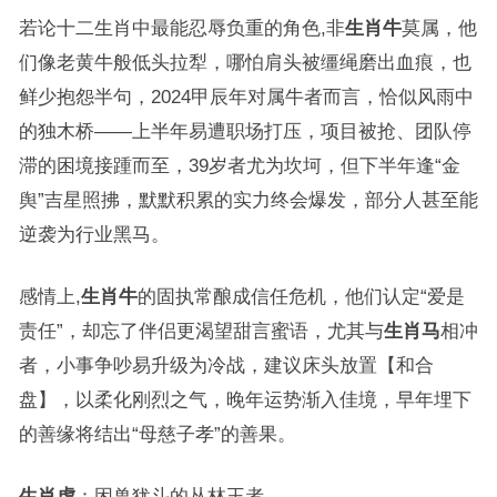
若论十二生肖中最能忍辱负重的角色,非
生肖牛
莫属，他
们像老黄牛般低头拉犁，哪怕肩头被缰绳磨出血痕，也
鲜少抱怨半句，2024甲辰年对属牛者而言，恰似风雨中
的独木桥——上半年易遭职场打压，项目被抢、团队停
滞的困境接踵而至，39岁者尤为坎坷，但下半年逢“金
舆”吉星照拂，默默积累的实力终会爆发，部分人甚至能
逆袭为行业黑马。
感情上,
生肖牛
的固执常酿成信任危机，他们认定“爱是
责任”，却忘了伴侣更渴望甜言蜜语，尤其与
生肖马
相冲
者，小事争吵易升级为冷战，建议床头放置【和合
盘】，以柔化刚烈之气，晚年运势渐入佳境，早年埋下
的善缘将结出“母慈子孝”的善果。
生肖虎
：困兽犹斗的丛林王者