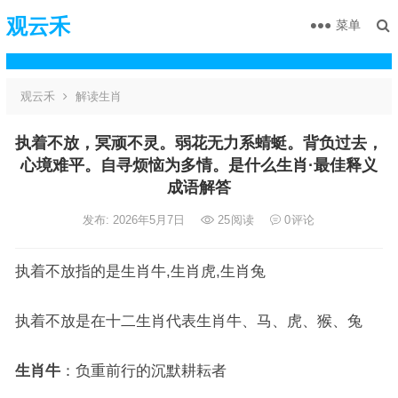
观云禾
菜单
观云禾
解读生肖
执着不放，冥顽不灵。弱花无力系蜻蜓。背负过去，
心境难平。自寻烦恼为多情。是什么生肖·最佳释义
成语解答
发布: 2026年5月7日
25
阅读
0
评论
执着不放指的是生肖牛,生肖虎,生肖兔
执着不放是在十二生肖代表生肖牛、马、虎、猴、兔
生肖牛
：负重前行的沉默耕耘者