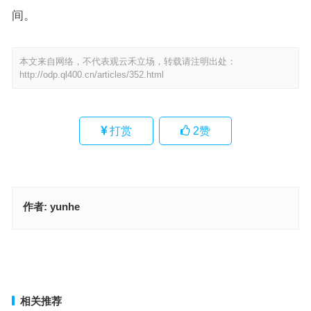
间。
本文来自网络，不代表观云禾立场，转载请注明出处：
http://odp.ql400.cn/articles/352.html
打赏
2
赞
作者:
yunhe
今期鸡猴蛇出特，十年花底承潮露（狂奴故态）代表指什么生肖，最
佳成语作答释义
不吹光彩上寒株，喜君文彩锦相鲜指什么生肖·最佳释义成语解答
上一篇
下一篇
相关推荐