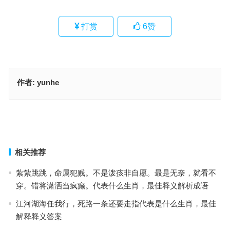
打赏
6
赞
作者:
yunhe
从容应对打一正确生肖，成语落实作答释义
背负过去，心境难平。自寻烦恼为多情代表是什么生肖，最佳成语作
答释义
上一篇
下一篇
相关推荐
紮紮跳跳，命属犯贱。不是泼孩非自愿。最是无奈，就看不
穿。错将潇洒当疯癫。代表什么生肖，最佳释义解析成语
江河湖海任我行，死路一条还要走指代表是什么生肖，最佳
解释释义答案