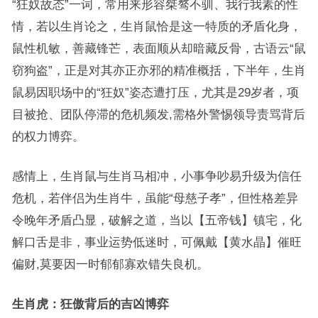
“狂奴故态”一词，常用来形容桀骜不驯、我行我素的性
情，若以生肖论之，生肖鼠恰是这一特质的矛盾化身，
鼠性机敏，善藏锋芒，表面顺从却暗藏反骨，古语云“鼠
窃狗盗”，正是对其亦正亦邪的精准概括，下半年，生肖
鼠易因职场中的“狂奴”姿态遭打压，尤其是29岁者，项
目被抢、团队停滞的危机频发,需格外警惕领导责骂背后
的权力博弈。
感情上，生肖鼠与生肖马相冲，小事争吵易升级为信任
危机，若伴侣为生肖牛，虽能“母慈子孝”，但性格差异
令晚年矛盾凸显，破解之道，当以【五帝钱】镇宅，化
解口舌是非，事业运势低迷时，可佩戴【黄水晶】催旺
偏财,莫要因一时郁郁寡欢错失良机。
生肖虎：狂傲背后的吉凶博弈