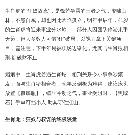
生肖虎的“狂奴故态”，是锋芒毕露的王者之气，虎啸山
林，不怒自威，却也因此常陷孤立，明年甲辰年，41岁
的生肖虎将迎来事业分水岭——部分人因团队停滞束手
无策，但大多数人可借“狂”破局，以魄力拿下关键项
目，需注意，下半年易被职场边缘化，尤其与生肖猴相
刑者,破财不止。
婚姻中，生肖虎若遇生肖蛇，相刑关系令小事争吵频
发；而与生肖猪相合者，晚年反倒极为难得，建议床头
放置【麒麟瓶】，镇压冲动之气，事业受阻时，【黑曜
石】手串可挡小人,助其守住江山。
生肖龙：狂奴与权谋的终极较量