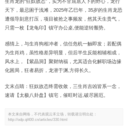
生肖龙的“狂奴故态”，实为不甘屈居人下的野心，龙行
天下，最忌困于浅滩，2025年乙巳年，35岁的生肖龙恐
遭领导刻意打压，项目被抢之事频发，然其天生贵气，
只需一枚【龙龟印】镇守办公桌,便能逆转颓势。
感情上，与生肖狗相冲者，信任危机一触即发；若配偶
为生肖鸡，虽性格差异明显，但后半生反能相辅相成，
风水上，【紫晶洞】聚财纳福，尤其适合化解职场边缘
化困局，狂者易折，龙潜于渊,方得长久。
文末点睛：狂奴故态终需收敛，三生肖吉凶皆系一念，
速请【太极八卦盘】镇宅，催旺时运,破尽困厄。
本文来自网络，不代表观云禾立场，转载请注明出处：
http://odp.ql400.cn/articles/330.html