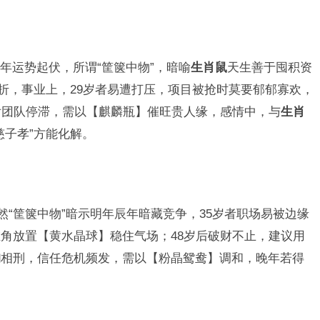
年运势起伏，所谓“筐箧中物”，暗喻
生肖鼠
天生善于囤积资
转折，事业上，29岁者易遭打压，项目被抢时莫要郁郁寡欢，
后团队停滞，需以【麒麟瓶】催旺贵人缘，感情中，与
生肖
慈子孝”方能化解。
然“筐箧中物”暗示明年辰年暗藏竞争，35岁者职场易被边缘
角放置【黄水晶球】稳住气场；48岁后破财不止，建议用
狗
相刑，信任危机频发，需以【粉晶鸳鸯】调和，晚年若得