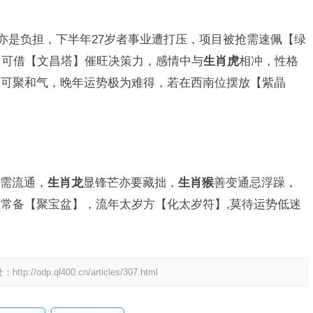
亦是负担，下半年27岁者事业遭打压，项目被抢需速佩【绿
，可借【文昌塔】催旺决策力，感情中与
生肖虎
相冲，性格
】可聚和气，晚年运势极为难得，若在西南位摆放【紫晶
需流通，
生肖龙
显锋芒亦要藏拙，
生肖猴
善变通忌浮躁，
常备【聚宝盆】，流年太岁方【化太岁符】,莫待运势低迷
处：
http://odp.ql400.cn/articles/307.html