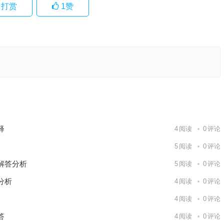
打赏
1
赞
什么生
答
下一篇
释
4
阅读
0
评论
5
阅读
0
评论
解答分析
5
阅读
0
评论
分析
4
阅读
0
评论
4
阅读
0
评论
答
4
阅读
0
评论