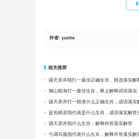
作者:
yunhe
狗守大门整日闲，老马识途有经验，龙蛇飞动指是
欲钱看哥们瞪眼指代表什么生肖，成语释义落实作
肖，最佳成语作答释义
上一篇
相关推荐
踢天弄井猜打一最佳正确生肖，精选落实解
梯山航海打一最佳生肖，释义解释词语落实
踢天弄井打一精准什么正确生肖，成语落实
蓝色精灵指代表是什么生肖，成语落实解答
踢天弄井指什么生肖；解释作答落实解答
弓调马服指代表什么生肖；解释作答落实解