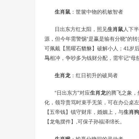
生肖鼠
：筐箧中物的机敏智者
日出东方红太阳，照见
生肖鼠
人下半
源，但今年需警惕“是赢是输有分晓”的
可佩戴【黑曜石貔貅】破解小人；41岁
马
相冲，争吵多为钱财分配，需牢记“母
生肖龙
：红日初升的破局者
“日出东方”对应
生肖龙
的腾飞之象，
化，领导责骂时束手无策，可在办公桌左
【五帝钱】镇守财库，婚姻上，与
生肖
【龙龟摆件】,可保子孙福泽绵长。