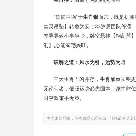
生肖猴
：输赢分晓间的灵动者
“筐箧中物”于
生肖猴
而言，既是机智
幽灵吊坠】转危为安；33岁后团队停滞
差异导致小事争吵，卧室悬挂【铜葫芦
洞】,必能家宅兴旺。
破解之道：风水为引，运势为舟
三大生肖吉凶并存，
生肖鼠
重囤积更
无论何者，催旺运势必先固本：家中财位
时空叹束手无策。
本文来自网络，不代表观云禾立场，转载请注明出