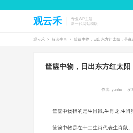
观云禾
专业WP主题
新一代网站模版
观云禾
解读生肖
筐箧中物，日出东方红太阳，是赢
筐箧中物，日出东方红太阳
作者:
yunhe
发布
筐箧中物指的是生肖鼠,生肖龙,生肖
筐箧中物是在十二生肖代表生肖鼠、