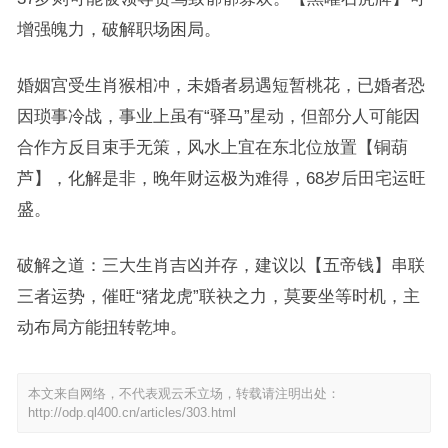
增强魄力，破解职场困局。
婚姻宫受生肖猴相冲，未婚者易遇短暂桃花，已婚者恐
因琐事冷战，事业上虽有“驿马”星动，但部分人可能因
合作方反目束手无策，风水上宜在东北位放置【铜葫
芦】，化解是非，晚年财运极为难得，68岁后田宅运旺
盛。
破解之道：三大生肖吉凶并存，建议以【五帝钱】串联
三者运势，催旺“猪龙虎”联袂之力，莫要坐等时机，主
动布局方能扭转乾坤。
本文来自网络，不代表观云禾立场，转载请注明出处：
http://odp.ql400.cn/articles/303.html