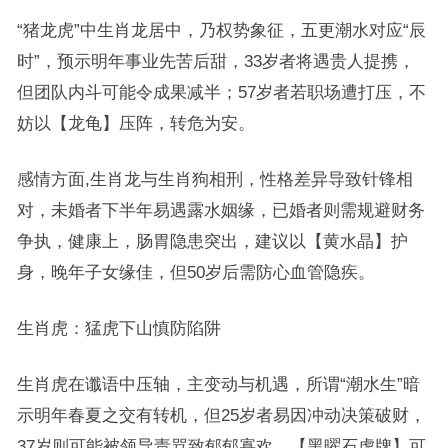
“猪龙虎”中生肖龙居中，乃权势象征，五更潮水对应“辰
时”，预示明年事业先苦后甜，33岁者将遇贵人提携，
但团队内斗可能令成果减半；57岁者若职场遭打压，不
妨以【龙龟】压阵，转危为安。
感情方面,生肖龙与生肖狗相刑，性格差异导致针锋相
对，未婚者下半年易遇露水姻缘，已婚者则需规避财务
争执，健康上，肠胃隐患突出，建议以【黄水晶】护
身，晚年子女缘佳，但50岁后需防心血管隐疾。
生肖虎：猛虎下山慎防陷阱
生肖虎在谶语中压轴，主变动与机遇，所谓“潮水生”暗
示明年春夏之交有转机，但25岁者易因冲动决策破财，
37岁则可能被领导责骂致郁郁寡欢。【黑曜石虎牌】可