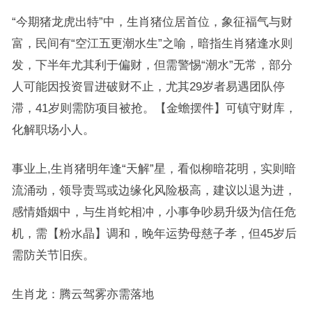
“今期猪龙虎出特”中，生肖猪位居首位，象征福气与财
富，民间有“空江五更潮水生”之喻，暗指生肖猪逢水则
发，下半年尤其利于偏财，但需警惕“潮水”无常，部分
人可能因投资冒进破财不止，尤其29岁者易遇团队停
滞，41岁则需防项目被抢。【金蟾摆件】可镇守财库，
化解职场小人。
事业上,生肖猪明年逢“天解”星，看似柳暗花明，实则暗
流涌动，领导责骂或边缘化风险极高，建议以退为进，
感情婚姻中，与生肖蛇相冲，小事争吵易升级为信任危
机，需【粉水晶】调和，晚年运势母慈子孝，但45岁后
需防关节旧疾。
生肖龙：腾云驾雾亦需落地