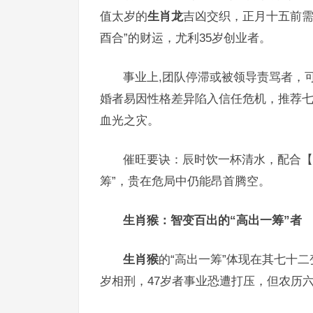
值太岁的
生肖龙
吉凶交织，正月十五前需
酉合”的财运，尤利35岁创业者。
事业上,团队停滞或被领导责骂者，
婚者易因性格差异陷入信任危机，推荐七
血光之灾。
催旺要诀：辰时饮一杯清水，配合【
筹”，贵在危局中仍能昂首腾空。
生肖猴：智变百出的“高出一筹”者
生肖猴
的“高出一筹”体现在其七十二
岁相刑，47岁者事业恐遭打压，但农历