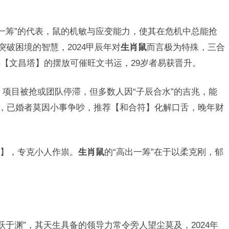
出一筹”的代表，鼠的机敏与应变能力，使其在危机中总能抢
突破困境的智慧，2024甲辰年对
生肖鼠
而言极为特殊，三合
【文昌塔】的摆放可催旺文书运，29岁者易获晋升。
，项目被抢或团队停滞，但多数人因“子辰合水”的吉兆，能
”，已婚者莫因小事争吵，推荐【和合符】化解口舌，晚年财
】，专克小人作祟。
生肖鼠
的“高出一筹”在于以柔克刚，郁
。
跃于渊”，其天生具备的领导力常令旁人望尘莫及，2024年