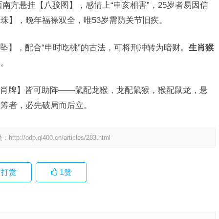
南方悬挂【八骏图】，感情上“申亥相害”，25岁者易因信
珠】，晚年福禄双全，唯53岁需防关节旧疾。
坠】，配合“申时吃桃”的古法，可将刑冲转为暗财。
生肖猴
家。
肖牌】皆可助阵——鼠配龙猴，龙配鼠猴，猴配鼠龙，悬
一筹者，必先破局而后立。
处：
http://odp.ql400.cn/articles/283.html
打赏
1
赞