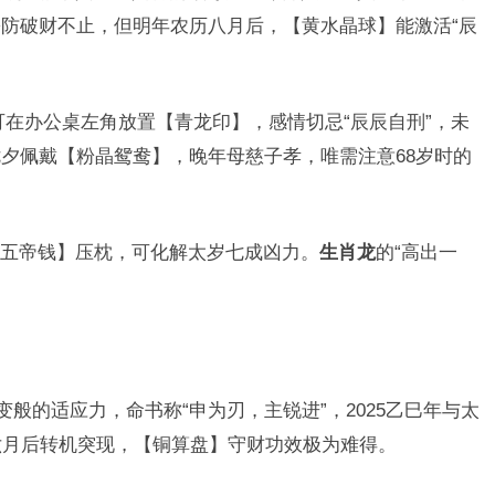
防破财不止，但明年农历八月后，【黄水晶球】能激活“辰
可在办公桌左角放置【青龙印】，感情切忌“辰辰自刑”，未
夕佩戴【粉晶鸳鸯】，晚年母慈子孝，唯需注意68岁时的
五帝钱】压枕，可化解太岁七成凶力。
生肖龙
的“高出一
变般的适应力，命书称“申为刃，主锐进”，2025乙巳年与太
六月后转机突现，【铜算盘】守财功效极为难得。