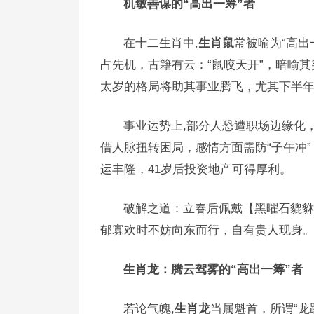
机敏善谋的“高出一筹”者
在十二生肖中,
生肖鼠
常被喻为“高
占先机，古籍有云：“鼠咬天开”，暗喻其
太岁的格局将助其事业腾飞，尤其下半年
事业运势上,部分人恐遭职场边缘化
借人脉扭转困局，感情方面需防“子午冲
运丰隆，41岁后投资地产可得厚利。
破解之道：立春后佩戴【黑曜石貔貅
郁寡欢时不妨向东而行，自有贵人现身
生肖龙：腾云驾雾的“高出一筹”者
若论气魄,
生肖龙
当属魁首，所谓“龙