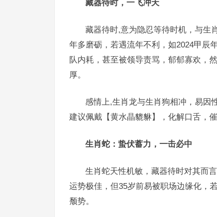
藏器待时，一飞冲天
藏器待时,意为隐忍等待时机，与生
年多磨砺，若遇流年不利，如2024甲
队内耗，甚至被领导责骂，郁郁寡欢，然
厚。
感情上,生肖龙与生肖狗相冲，易因性
建议佩戴【黄水晶貔貅】，化解口舌，
生肖蛇：蛰伏蓄力，一击必中
生肖蛇天性机敏，藏器待时对其而言，
运势极佳，但35岁前易被职场边缘化，
颓势。