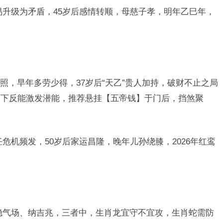
易升级为矛盾，45岁后感情转顺，母慈子孝，明年乙巳年，
照，早年多劳少得，37岁后“天乙”贵人加持，破财不止之局
力下反能激发潜能，推荐悬挂【五帝钱】于门后，挡煞聚
危机频发，50岁后家运昌隆，晚年儿孙绕膝，2026年红鸾
稳气场、纳吉兆，三者中，生肖龙宜守不宜攻，生肖蛇需防