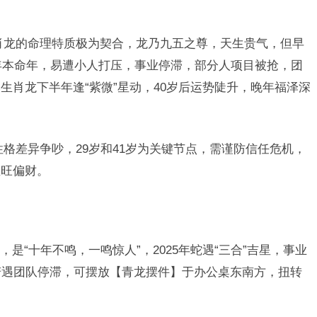
肖龙的命理特质极为契合，龙乃九五之尊，天生贵气，但早
辰年本命年，易遭小人打压，事业停滞，部分人项目被抢，团
生肖龙下半年逢“紫微”星动，40岁后运势陡升，晚年福泽深
格差异争吵，29岁和41岁为关键节点，需谨防信任危机，
催旺偏财。
是“十年不鸣，一鸣惊人”，2025年蛇遇“三合”吉星，事业
若遇团队停滞，可摆放【青龙摆件】于办公桌东南方，扭转