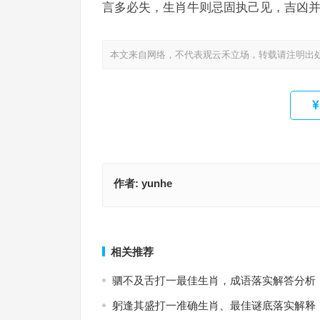
言多必失，生肖牛则忌固执己见，吉凶
本文来自网络，不代表观云禾立场，转载请注明出
作者:
yunhe
高出一筹指是什么生肖，成语作答释义落实
高出一筹代表指什么生肖，成语落实
上一篇
相关推荐
驷不及舌打一最佳生肖，成语落实解答分析
躬逢其盛打一准确生肖、最佳谜底落实解释