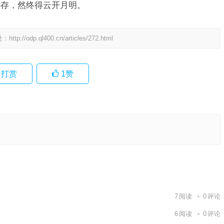
并存，然终得云开月明。
处：
http://odp.ql400.cn/articles/272.html
打赏
1
赞
作答释义
下一篇
7
阅读
0
评论
6
阅读
0
评论