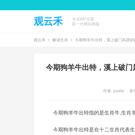
观云禾
专业WP主题
新一代网站模版
观云禾
解读生肖
今期狗羊牛出特，溪上破门风摆斜
今期狗羊牛出特，溪上破门
作者:
yunhe
发布
今期狗羊牛出特指的是生肖牛,生肖羊
今期狗羊牛出特是在十二生肖代表生