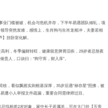
示事业门槛被破，机会与危机并存，下半年易遇团队倾轧，项
防领导突然发难，感情上，生肖狗与生肖龙相冲，夫妻若相
芦】挂卧室化解。
贪高利，冬季偏财转旺，健康留意脾胃旧疾，29岁者忌熬夜
催贵人，口诀曰：“狗守库，财入库”。
荷枝，看似飘摇实则根基深厚，35岁后遇“禄存星”照拂，被
年易遭小人举报文件疏漏，重要合同需律师过目。
者忌找相差2岁对象，家中长子若属羊，可在大门挂【五帝