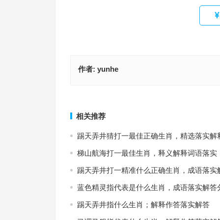
作者:
yunhe
云树四围当户暝（蹉跎日月椿萱并茂）冷水烫猪打
冷水烫猪打一最佳精准生肖、解释词语释义落实
准生肖，成语落实作答释义
上一篇
相关推荐
踢天弄井猜打一最佳正确生肖，精选落实解
梯山航海打一最佳生肖，释义解释词语落实
踢天弄井打一精准什么正确生肖，成语落实
蓝色精灵指代表是什么生肖，成语落实解答
踢天弄井指什么生肖；解释作答落实解答