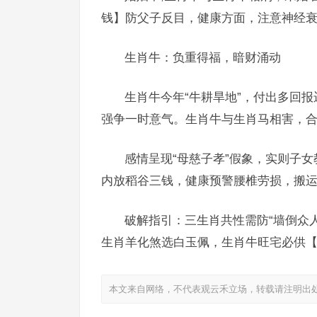
钱】防父子反目，健康方面，注意神经
生肖牛：负重得福，暗财涌动
生肖牛今年“牛耕旱地”，付出多回
强争一时意气。生肖牛与生肖马相害，合
感情呈现“母慈子孝”假象，实则子
内放稻谷三钱，健康预警腰椎劳损，搬
破解指引：三生肖共性需防“墙倒众
生肖羊化煞选白玉佩，生肖牛旺宅必供
本文来自网络，不代表观云禾立场，转载请注明出