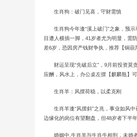
生肖狗：破门见喜，守财需慎
生肖狗今年逢“溪上破门”之象，预
目遭人横插一脚，41岁者尤为明显，需
差6岁，恐因房产钱财争执，推荐【铜葫
财运呈现“先破后立”，9月前投资莫
应酬，风水上，办公桌左摆【麒麟瓶】可
生肖羊：风摆荷稳，以柔克刚
生肖羊逢“风摆斜”之兆，事业如风中
边缘化的岗位有望翻盘，但48岁者下半
婚姻中,生肖羊与生肖牛相刑，未婚