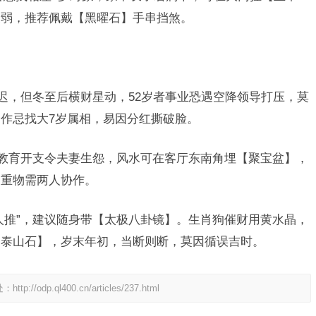
衰弱，推荐佩戴【黑曜石】手串挡煞。
报迟，但冬至后横财星动，52岁者事业恐遇空降领导打压，莫
作忌找大7岁属相，易因分红撕破脸。
女教育开支令夫妻生怨，风水可在客厅东南角埋【聚宝盆】，
运重物需两人协作。
人推”，建议随身带【太极八卦镜】。生肖狗催财用黄水晶，
【泰山石】，岁末年初，当断则断，莫因循误吉时。
处：
http://odp.ql400.cn/articles/237.html