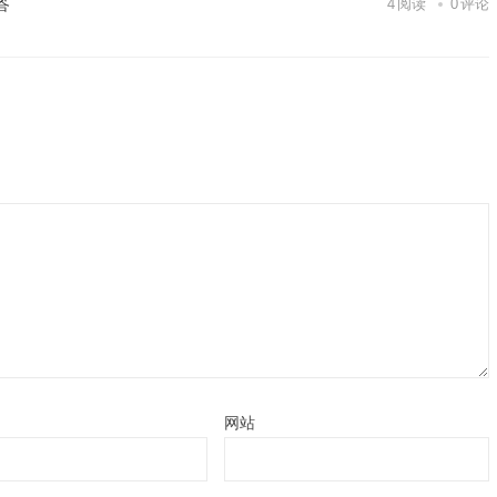
答
4
阅读
0
评论
网站