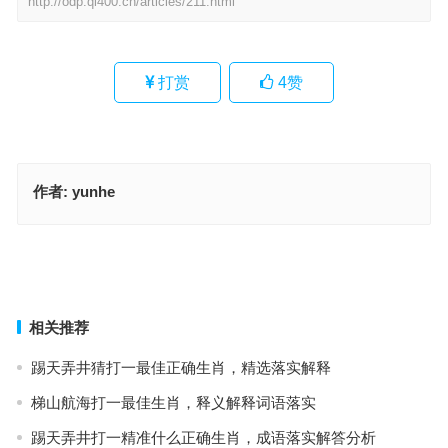
http://odp.ql400.cn/articles/211.html
打赏
4
赞
作者:
yunhe
鞭辟近里指是什么生肖、解释词语释义落实
日月丽天猜打一生肖，成语作答释义落实
上一篇
下一篇
相关推荐
踢天弄井猜打一最佳正确生肖，精选落实解释
梯山航海打一最佳生肖，释义解释词语落实
踢天弄井打一精准什么正确生肖，成语落实解答分析