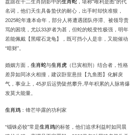
盘踞在十二生肖阴影中的
生肖蛇
，堪称“唯利是图”的代
名词，他们天生具备蛰伏的耐心，出手时却快准狠，
2025蛇年逢本命年，部分人将遭遇团队停滞、被领导责
骂的困境，尤以33岁者为甚，但蛇的蜕变性极强，明年
若能佩戴【黑曜石龙龟】，既可挡小人是非，又能催动
“暗财”。
婚姻方面，
生肖蛇
与
生肖虎
（巳寅相刑）结合者，性格
差异如同冰火相撞，建议卧室悬挂【九鱼图】化解戾
气，事业上，45岁后运势陡然攀升,早年积累的人脉将爆
发莫大能量。
生肖鸡
：锋芒毕露的功利家
“锱铢必较”常是
生肖鸡
的标签，他们追求利益时如同晨