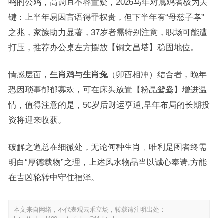
鸣的公鸡，高调且不容置疑，2026马年对属鸡者极为关
键：上半年易因言语得罪权贵，但下半年有“母慈子孝”
之兆，家族助力显著，37岁者需特别注意，职场可能遭
打压，推荐办公桌左方摆放【铜文昌塔】稳固地位。
情感层面，
生肖鸡
与
生肖兔
（卯酉相冲）结合者，晚年
恐因琐事郁郁寡欢，可在床头放置【粉晶鸳鸯】增进温
情，值得注意的是，50岁后财运亨通,早年布局的长期投
资将迎来收获。
破解之道总在细微处，无论何种生肖，唯利是图者终需
明白“厚德载物”之理，上述风水物品当以诚心奉请,方能
在吉凶轮转中守住福泽。
本文来自网络，不代表观云禾立场，转载请注明出处：