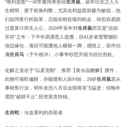
“唯利是图”一词常被用来形容
生肖鼠
，鼠年出生之人天
生精明，善于权衡利弊，尤其在利益面前极为敏锐，他
们如同夜行的鼠辈，总能在暗处嗅到机会，却也容易因
过度算计而失人心，2024甲辰年对
生肖鼠
而言是“吉凶
并存”之年：下半年易遇贵人提携，但41岁者需警惕职
场边缘化，项目可能遭他人横插一脚，感情上，若伴侣
属
生肖马
（子午相冲）,小事争吵恐升级为信任危机。
化解之道在于“以柔克刚”，推荐【黄水晶貔貅】摆件，
此物可催旺偏财，亦能缓和人际纠纷，29岁
生肖鼠
若从
事销售行业，明年农历八月后业绩将突飞猛进；但晚年
需防“破财不止”,投资莫贪快钱。
生肖蛇
：冷血逐利的伪装者