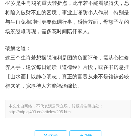
44岁是生肖鸡的重大转折点，此年若不能看淡得失，恐
将陷入破财不止的困境，事业上谨防小人作祟，特别是
与生肖兔相冲时更要低调行事，感情方面，母慈子孝的
场景恐难再现，需多花时间陪伴家人。
破解之道：
这三个生肖若想摆脱唯利是图的负面评价，需从心性修
养入手，建议每日诵读《道德经》片段，或在书房悬挂
【山水画】以静心明志，真正的富贵从来不是锱铢必较
得来的，宽厚待人方能福泽绵长。
本文来自网络，不代表观云禾立场，转载请注明出处：
http://odp.ql400.cn/articles/206.html