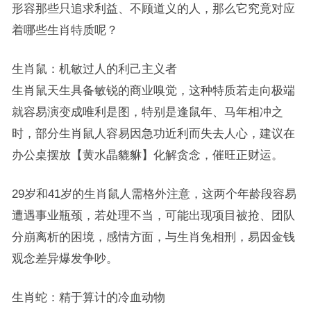
形容那些只追求利益、不顾道义的人，那么它究竟对应
着哪些生肖特质呢？
生肖鼠：机敏过人的利己主义者
生肖鼠天生具备敏锐的商业嗅觉，这种特质若走向极端
就容易演变成唯利是图，特别是逢鼠年、马年相冲之
时，部分生肖鼠人容易因急功近利而失去人心，建议在
办公桌摆放【黄水晶貔貅】化解贪念，催旺正财运。
29岁和41岁的生肖鼠人需格外注意，这两个年龄段容易
遭遇事业瓶颈，若处理不当，可能出现项目被抢、团队
分崩离析的困境，感情方面，与生肖兔相刑，易因金钱
观念差异爆发争吵。
生肖蛇：精于算计的冷血动物