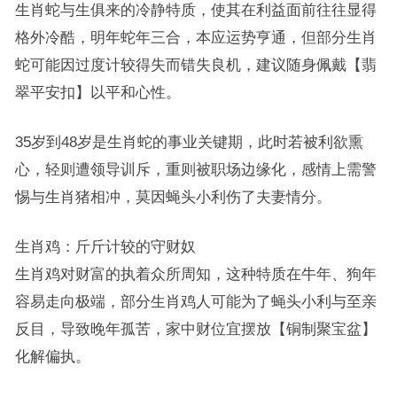
生肖蛇与生俱来的冷静特质，使其在利益面前往往显得
格外冷酷，明年蛇年三合，本应运势亨通，但部分生肖
蛇可能因过度计较得失而错失良机，建议随身佩戴【翡
翠平安扣】以平和心性。
35岁到48岁是生肖蛇的事业关键期，此时若被利欲熏
心，轻则遭领导训斥，重则被职场边缘化，感情上需警
惕与生肖猪相冲，莫因蝇头小利伤了夫妻情分。
生肖鸡：斤斤计较的守财奴
生肖鸡对财富的执着众所周知，这种特质在牛年、狗年
容易走向极端，部分生肖鸡人可能为了蝇头小利与至亲
反目，导致晚年孤苦，家中财位宜摆放【铜制聚宝盆】
化解偏执。