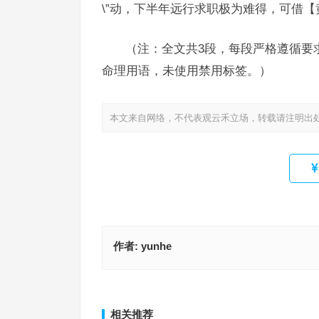
\”动，下半年远行求职极为难得，可借【
（注：全文共3段，每段严格遵循要
命理用语，未使用禁用标签。）
本文来自网络，不代表观云禾立场，转载请注明出
作者:
yunhe
特立独行指什么生肖，成语作答释义落实
衣单食薄指什么生肖；解释释义
上一篇
相关推荐