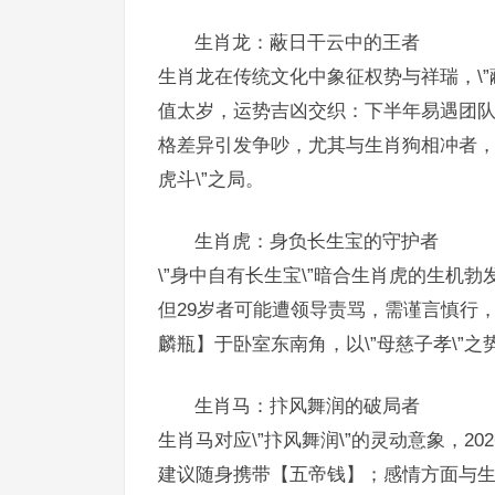
生肖龙：蔽日干云中的王者
生肖龙在传统文化中象征权势与祥瑞，\”
值太岁，运势吉凶交织：下半年易遇团队
格差异引发争吵，尤其与生肖狗相冲者，
虎斗\”之局。
生肖虎：身负长生宝的守护者
\”身中自有长生宝\”暗合生肖虎的生机
但29岁者可能遭领导责骂，需谨言慎行
麟瓶】于卧室东南角，以\”母慈子孝\”
生肖马：抃风舞润的破局者
生肖马对应\”抃风舞润\”的灵动意象，2
建议随身携带【五帝钱】；感情方面与生