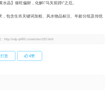
黄水晶】催旺偏财，化解\”马失前蹄\”之厄。
求，包含生肖关键词加粗、风水物品标注、年龄分组及传统
处：
http://odp.ql400.cn/articles/183.html
打赏
4
赞
落实词语
下一篇