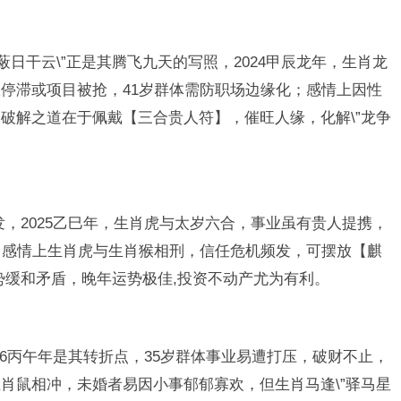
蔽日干云\”正是其腾飞九天的写照，2024甲辰龙年，生肖龙
停滞或项目被抢，41岁群体需防职场边缘化；感情上因性
破解之道在于佩戴【三合贵人符】，催旺人缘，化解\”龙争
勃发，2025乙巳年，生肖虎与太岁六合，事业虽有贵人提携，
，感情上生肖虎与生肖猴相刑，信任危机频发，可摆放【麒
之势缓和矛盾，晚年运势极佳,投资不动产尤为有利。
026丙午年是其转折点，35岁群体事业易遭打压，破财不止，
肖鼠相冲，未婚者易因小事郁郁寡欢，但生肖马逢\”驿马星