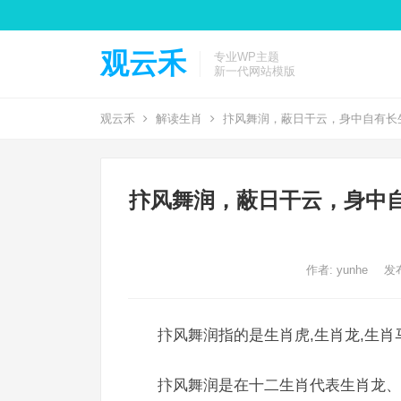
观云禾
专业WP主题
新一代网站模版
观云禾
解读生肖
抃风舞润，蔽日干云，身中自有长
抃风舞润，蔽日干云，身中
作者:
yunhe
发布
抃风舞润指的是生肖虎,生肖龙,生肖
抃风舞润是在十二生肖代表生肖龙、