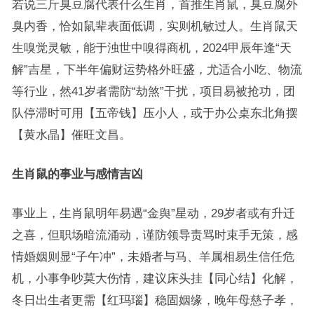
若说三斤臭豆腐代表什么生肖，首推生肖鼠，臭豆腐外
臭内香，恰如鼠辈表面低调，实则机敏过人。生肖鼠天
生嗅觉灵敏，能于浊世中嗅得商机，2024甲辰年逢“天
解”吉星，下半年偏财运势格外旺盛，尤适合小吃、物流
等行业，然41岁者需防“劫煞”干扰，项目易被抢功，团
队停滞时可用【五帝钱】压小人，或于办公桌东北角摆
【黄水晶】催旺文昌。
生肖鼠的事业与感情吉凶
事业上，生肖鼠明年易遇“金舆”星动，29岁者或有升迁
之喜，但职场暗流涌动，谨防领导责骂时束手无策，感
情婚姻则显“子午冲”，未婚者与马、羊属相易生信任危
机，小事争吵莫大伤情，建议床头挂【同心结】化解，
冬日出生者更需【红玛瑙】稳固姻缘，晚年母慈子孝，