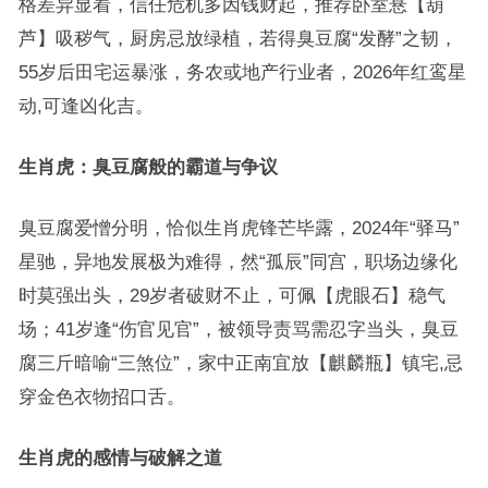
格差异显着，信任危机多因钱财起，推荐卧室悬【葫
芦】吸秽气，厨房忌放绿植，若得臭豆腐“发酵”之韧，
55岁后田宅运暴涨，务农或地产行业者，2026年红鸾星
动,可逢凶化吉。
生肖虎：臭豆腐般的霸道与争议
臭豆腐爱憎分明，恰似生肖虎锋芒毕露，2024年“驿马”
星驰，异地发展极为难得，然“孤辰”同宫，职场边缘化
时莫强出头，29岁者破财不止，可佩【虎眼石】稳气
场；41岁逢“伤官见官”，被领导责骂需忍字当头，臭豆
腐三斤暗喻“三煞位”，家中正南宜放【麒麟瓶】镇宅,忌
穿金色衣物招口舌。
生肖虎的感情与破解之道