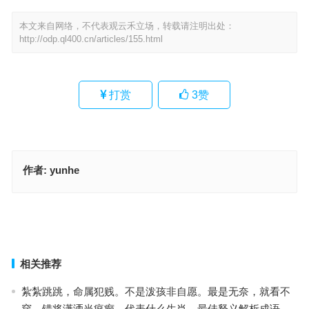
本文来自网络，不代表观云禾立场，转载请注明出处：
http://odp.ql400.cn/articles/155.html
打赏
3
赞
作者:
yunhe
特立独行是什么生肖，成语落实作答释义
今期猪龙鸡出特，身中自有长生宝指是代表什么生肖·最佳释义解答成
语
上一篇
下一篇
相关推荐
紮紮跳跳，命属犯贱。不是泼孩非自愿。最是无奈，就看不
穿。错将潇洒当疯癫。代表什么生肖，最佳释义解析成语