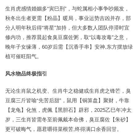
生肖虎感情婚姻多“寅巳刑”，与蛇属相小事争吵频发，
秋冬出生者更需【粉晶】暖局，事业运势吉凶并存，部
分人明年秋后得“将星”加持，但大多数人团队停滞时宜
修内功，推荐晨起食臭豆腐佐粥，取“以毒攻毒”之意，
晚年子女缘薄，60岁后需【沉香手串】安神,东方摆放绿
植可催旺阳气。
风水物品终极指引
无论生肖鼠之机变、生肖牛之稳健或生肖虎之锋芒，臭
豆腐三斤皆喻“先苦后甜”，鼠用【铜算盘】聚财，牛靠
【龙龟】化煞，虎佩【黑胆石】辟邪，2025乙巳年冲太
岁，三生肖皆需冬至前佩戴本命佛，臭豆腐佐【朱砂】
更可破晦气，愿君嚼得菜根苦,终得满口余香回甘。