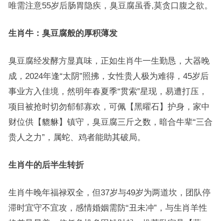
唯需注意55岁后肠胃隐疾，臭豆腐虽香,莫贪口腹之欲。
生肖牛：臭豆腐般的厚积薄发
臭豆腐经发酵方显真味，正如生肖牛一生勤恳，大器晚
成，2024年逢“太阴”照拂，女性贵人极为难得，45岁后
事业方入佳境，然明年春夏季“贯索”星现，易遭打压，
项目被抢时切勿郁郁寡欢，可佩【黑曜石】护身，家中
财位供【貔貅】镇守，臭豆腐三斤之数，暗合牛辈“三合
贵人之力”，属蛇、鸡者能助其破局。
生肖牛的后半生转折
生肖牛晚年福禄双全，但37岁与49岁为两道坎，团队停
滞时宜守不宜攻，感情婚姻需防“丑未冲”，与生肖羊性