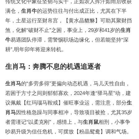
传统文化中象征坚韧与实干，正如农人挥汗如雨后收获
满仓，
生肖牛
的运势往往与付出成正比，尤其在下半
年，土星运行至财帛宫，【黄水晶貔貅】可助其聚财挡
煞，化解“破财不止”之困，事业上，29岁和41岁的
生肖
牛
易遇团队停滞，需警惕职场边缘化，但若能坚持“深
耕”,明年卯年将迎来转机。
生肖马：奔腾不息的机遇追逐者
生肖马
的“多劳多得”更偏向动态机遇，马儿天性自由，
若困于方寸之间则郁郁寡欢，2024年逢“驿马星”动，建
议佩戴【红玛瑙马鞍戒】催旺事业运，需注意，部分
生
肖马
因性格急躁与同事相冲，导致项目被抢，尤其35岁
者需谨记“以柔克刚”，感情上，与
生肖鼠
相刑，小事争
吵易升级为信任危机，可摆放【粉晶鸳鸯】调和气场。