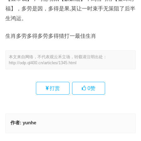
福】，多劳是因，多得是果,莫让一时束手无策阻了后半
生鸿运。
生肖多劳多得多劳多得猜打一最佳生肖
本文来自网络，不代表观云禾立场，转载请注明出处：
http://odp.ql400.cn/articles/1345.html
打赏
0
赞
作者:
yunhe
马到功成指是什么生肖、最佳谜底落实解释