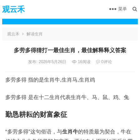
观云禾
菜单
观云禾
解读生肖
多劳多得猜打一最佳生肖，最佳解释释义答案
发布: 2026年5月26日
16
阅读
0
评论
多劳多得 指的是生肖牛,生肖马,生肖鸡
多劳多得 是在十二生肖代表生肖牛、马、鼠、鸡、兔
勤恳耕耘的财富象征
“多劳多得”这句俗语，与
生肖牛
的特质最为契合，牛在