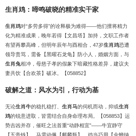
生肖鸡：啼鸣破晓的精准实干家
生肖鸡
对“多劳多得”的诠释极为难得——他们擅将精力
化为精准成果，晚年若得【文昌塔】加持，文职工作者
有望再攀高峰，但明年辰年与酉相合，47岁
生肖鸡
恐遭
领导责骂，需备【黑曜石龙龟】防小人，婚姻方面，与
生肖兔
相冲，母慈子孝的假象下暗藏性格差异，建议夫
妻共饮【合欢茶】破冰。【058852】
破解之道：风水为引，行动为基
无论
生肖牛
的稳扎稳打、
生肖马
的伺机而动，抑或
生肖
鸡
的锐意进取，皆需结合自身命理布局。【058853】运
势吉凶并存，催旺之法首重“动静相宜”——牛宜静守
【五帝钱】，马需动佩【麒麟瓶】，鸡当巧用【金蝉纳