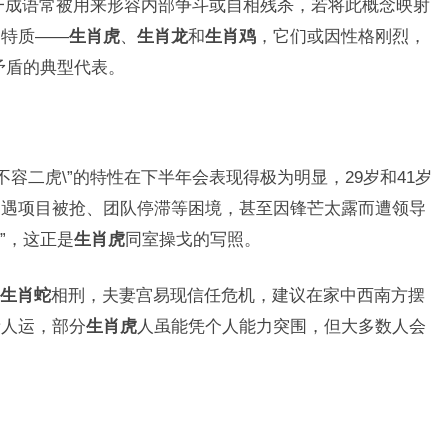
这一成语常被用来形容内部争斗或自相残杀，若将此概念映射
一特质——
生肖虎
、
生肖龙
和
生肖鸡
，它们或因性格刚烈，
矛盾的典型代表。
不容二虎\”的特性在下半年会表现得极为明显，29岁和41岁
遭遇项目被抢、团队停滞等困境，甚至因锋芒太露而遭领导
”，这正是
生肖虎
同室操戈的写照。
生肖蛇
相刑，夫妻宫易现信任危机，建议在家中西南方摆
贵人运，部分
生肖虎
人虽能凭个人能力突围，但大多数人会