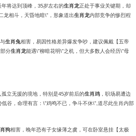
甲辰年将达到顶峰，35岁左右的
生肖龙
正处于事业关键期，却
二龙相斗，天昏地暗\”，形象道出
生肖龙
内部竞争的惨烈程
与
生肖兔
相害，易因性格差异爆发争吵，建议佩戴【五帝
：部分
生肖龙
能遇\”柳暗花明\”之机，但大多数人会经历\”母
陷入孤立无援的境地，特别是45岁前后的
生肖鸡
，职场易遭边
势低谷，命理有言：\”鸡鸣不已，争斗不休\”,道尽此生肖内部
肖狗
相害，晚年恐有子女缘薄之虞，可在卧室悬挂【太极