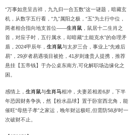
“万事如意呈吉祥，九九归一合五数”这一谜题，暗藏玄
机，从数字五行看，“九”属阳之极，“五”为土行中位，
两者相合指向地支首位——
生肖鼠
，鼠居十二生肖之
首，对应子时，五行属水，却暗藏“土能克水”的命理矛
盾，2024甲辰年，
生肖鼠
与太岁三合，事业上“先难后
易”，29岁者易遇项目被抢，41岁则逢贵人提携，推荐
悬挂【五帝钱】于办公桌东南方,可化解职场边缘化之
困。
感情上，
生肖鼠
与
生肖马
相冲，夫妻若相差6岁，下半
年恐因财务争执，然【粉水晶球】置于卧室西北角，能
催旺“母慈子孝”之家运，晚年财运极旺,但需防58岁时一
次破财不止。