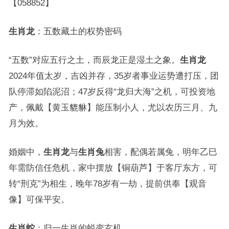
【058852】
生肖龙
：五数藏土的权势密码
“五数”对应五行之土，而辰龙正是湿土之象。
生肖龙
2024年值太岁，吉凶并存，35岁者事业运势遭打压，团
队停滞如陷泥沼；47岁反得“龙归大海”之机，可投资地
产，佩戴【黄玉貔貅】能压制小人，尤以农历三月、九
月为效。
婚姻中，
生肖龙
与
生肖兔
相害，配偶若属兔，明年乙巳
年需防信任危机，家中摆放【铜葫芦】于客厅东方，可
转“刑克”为相生，晚年78岁有一劫，提前供奉【观音
像】可保平安。
生肖蛇
：归一生肖的蜕变玄机