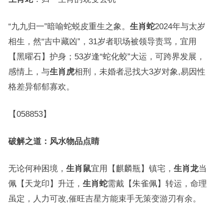
“九九归一”暗喻蛇蜕皮重生之象。
生肖蛇
2024年与太岁
相生，然“吉中藏凶”，31岁者职场被领导责骂，宜用
【黑曜石】护身；53岁逢“蛇化蛟”大运，可跨界发展，
感情上，与
生肖虎
相刑，未婚者忌找大3岁对象,易因性
格差异郁郁寡欢。
【058853】
破解之道：风水物品点睛
无论何种困境，
生肖鼠
宜用【麒麟瓶】镇宅，
生肖龙
当
佩【天龙印】升迁，
生肖蛇
需戴【朱雀佩】转运，命理
虽定，人力可改,催旺吉星方能束手无策变游刃有余。