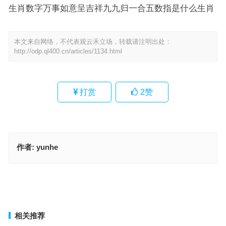
生肖数字万事如意呈吉祥九九归一合五数指是什么生肖
本文来自网络，不代表观云禾立场，转载请注明出处：
http://odp.ql400.cn/articles/1134.html
打赏
2
赞
作者:
yunhe
泼猴大闹南天门，虎将猪兵难抵挡是什么生肖，最佳释义解析成语
犹豫多虑，有路不走，思前想后终逗留指什么生肖，成语解释释义落
实
上一篇
下一篇
相关推荐