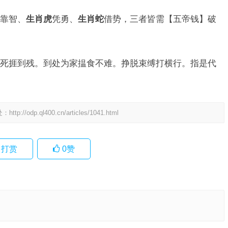
靠智、
生肖虎
凭勇、
生肖蛇
借势，三者皆需【五帝钱】破
。
死捱到残。到处为家揾食不难。挣脱束缚打横行。指是代
处：
http://odp.ql400.cn/articles/1041.html
打赏
0
赞
生肖，最
语落实解