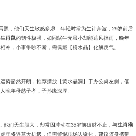
写照，他们天生敏感多虑，年轻时常为生计奔波，29岁前后
但
生肖鼠
的韧性极强，如同蜗牛壳虽小却能遮风挡雨，晚年
马
相冲，小事争吵不断，需佩戴【粉水晶】化解戾气。
业运势豁然开朗，推荐摆放【黄水晶洞】于办公桌左侧，催
数人晚年母慈子孝，子孙缘深厚。
，他们天生胆大，却常因冲动在35岁前破财不止，与
生肖猴
年虎年将遇莫大机遇，但需警惕职场边缘化，建议随身携带