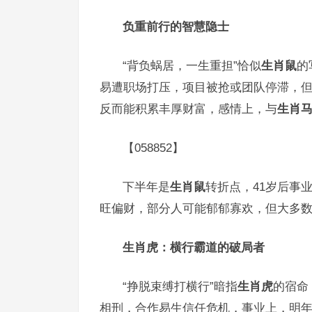
负重前行的智慧隐士
“背负蜗居，一生重担”恰似
生肖鼠
的
易遭职场打压，项目被抢或团队停滞，
反而能积累丰厚财富，感情上，与
生肖
【058852】
下半年是
生肖鼠
转折点，41岁后事
旺偏财，部分人可能郁郁寡欢，但大多
生肖虎：横行霸道的破局者
“挣脱束缚打横行”暗指
生肖虎
的宿命
相刑，合作易生信任危机，事业上，明