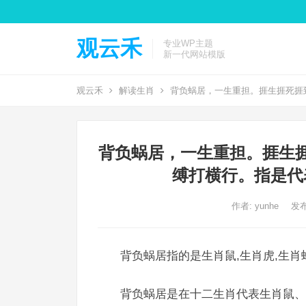
观云禾
专业WP主题
新一代网站模版
观云禾
解读生肖
背负蜗居，一生重担。捱生捱死捱
背负蜗居，一生重担。捱生
缚打横行。指是代
作者:
yunhe
发布
背负蜗居指的是生肖鼠,生肖虎,生肖
背负蜗居是在十二生肖代表生肖鼠、