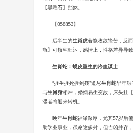
【黑曜石】挡煞。
【058853】
后半生的
生肖虎
若能收敛锋芒，反而
瓶】可镇宅旺运，感情上，性格差异导
生肖蛇：蜕皮重生的冷血谋士
“捱生捱死捱到残”道尽
生肖蛇
早年艰
与
生肖猪
相冲，婚姻易生变故，床头挂【
滞者将迎来转机。
晚年
生肖蛇
福泽深厚，尤其57岁后
助学业事业，虽命途多舛，但吉凶并存