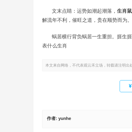
文末点睛：运势如潮起潮落，
生肖鼠
解流年不利，催旺之道，贵在顺势而为
蜗居横行背负蜗居一生重担。捱生捱
表什么生肖
本文来自网络，不代表观云禾立场，转载请注明出
作者:
yunhe
到处为家，揾食不难。挣脱束缚打横行代表指哪个
料得襄王惆怅极，最堪惆怅是东栏指什么生肖，成
佳解释释义答案
答分析