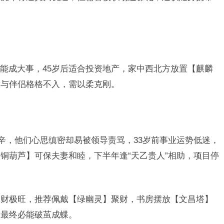
能成大事，45岁后适合投资地产，家中西北方放置【麒麟
致与伴侣格格不入，需以柔克刚。
辛，他们心思缜密却易被领导责骂，33岁前事业运势低迷，
铜葫芦】可保夫妻和睦，下半年逢“天乙贵人”相助，项目停
偏财极旺，推荐佩戴【绿幽灵】聚财，书房摆放【文昌塔】
，最终必能破茧成蝶。